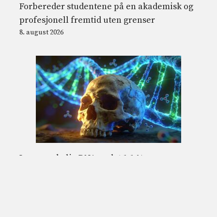
Forbereder studentene på en akademisk og
profesjonell fremtid uten grenser
8. august 2026
I menneskelig DNA er det 1,1 % av
«spøkelses»-forfedre fra over 50 tusen år
siden: studien som avslører det
8. august 2026