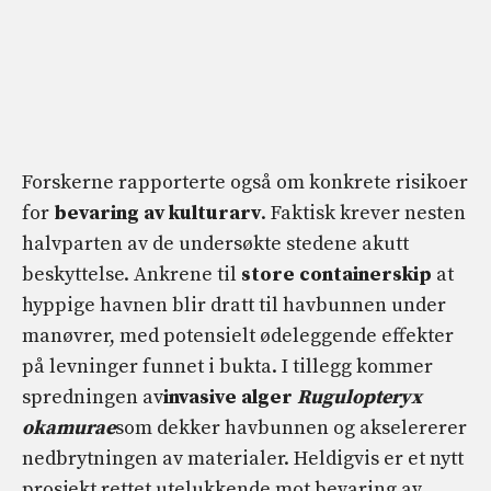
Forskerne rapporterte også om konkrete risikoer
for
bevaring av kulturarv
. Faktisk krever nesten
halvparten av de undersøkte stedene akutt
beskyttelse. Ankrene til
store containerskip
at
hyppige havnen blir dratt til havbunnen under
manøvrer, med potensielt ødeleggende effekter
på levninger funnet i bukta. I tillegg kommer
spredningen av
invasive alger
Rugulopteryx
okamurae
som dekker havbunnen og akselererer
nedbrytningen av materialer. Heldigvis er et nytt
prosjekt rettet utelukkende mot bevaring av