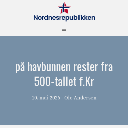
Hopp
til
innhold
Meny
på havbunnen rester fra
500-tallet f.Kr
10. mai 2026
- Ole Andersen