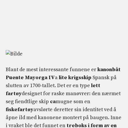
Blant de mest interessante funnene er
kanonbåt
Puente Mayorga IV
a
lite krigsskip
Spansk på
slutten av 1700-tallet. Det er en type
lett
fartøy
designet for raske manøvrer: den nærmet
seg fiendtlige skip
ca
mugne som en
fiskefartøy
avslørte deretter sin identitet ved å
åpne ild med kanonene montert på baugen. Inne
i vraket ble det funnet en
treboks i form av en