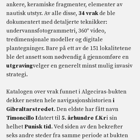
ankere, keramiske fragmenter, elementer av
nautisk utstyr. Av alle disse,
34 vrak
de ble
dokumentert med detaljerte teknikker:
undervannsfotogrammetri, 360° video,
tredimensjonale modeller og digitale
plantegninger. Bare på ett av de 151 lokalitetene
ble det ansett som nødvendig å gjennomføre en
utgraving
velger en generelt minst mulig invasiv
strategi.
Katalogen over vrak funnet i Algeciras-bukten
dekker nesten hele navigasjonshistorien
i
Gibraltarstredet
. Den eldste har fått navn
Timoncillo I
datert til
5. århundre f.Kr
i sin
helhet
Punisk tid
. Ved siden av den bekrefter
seks andre steder fra samme periode at bukten