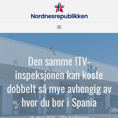
Hopp
til
innhold
Meny
Den samme ITV-
inspeksjonen kan koste
dobbelt så mye avhengig av
hvor du bor i Spania
10. mai 2026
- Ole Andersen