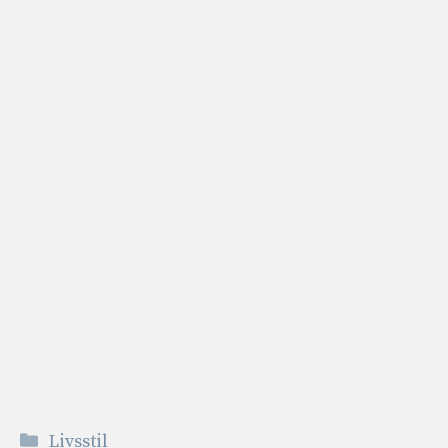
Kategorier
Livsstil