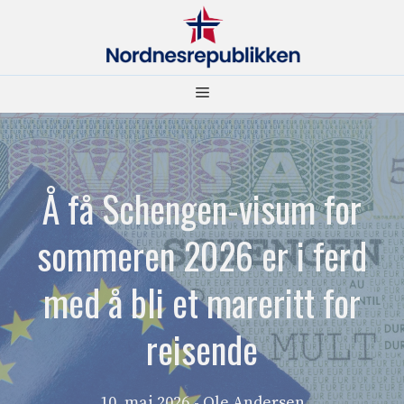
Hopp
til
innhold
Meny
Å få Schengen-visum for
sommeren 2026 er i ferd
med å bli et mareritt for
reisende
10. mai 2026
- Ole Andersen