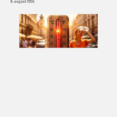
8. august 2026
Lavt blodtrykk om sommeren: Metra-
kardiologen forklarer hva som skjer med
varmen og hvordan man kan gripe inn
8. august 2026
© 2026 Nordnesrepublikken -
Juridisk informasjon og vilkår for
bruk
-
contact@nordnesrepublikken.no