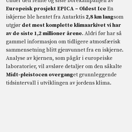
Under den femte og siste borekampanjen av
Europeisk prosjekt EPICA – Oldest Ice
En
iskjerne ble hentet fra Antarktis
2,8 km lang
som
utgjør
det mest komplette klimaarkivet vi har
av de siste 1,2 millioner årene
. Aldri før har så
gammel informasjon om tidligere atmosfærisk
sammensetning blitt gjenvunnet fra en iskjerne.
Analyse av kjernen, som pågår i europeiske
laboratorier, vil avsløre detaljer om den såkalte
Midt-pleistocen overgang
et grunnleggende
tidsintervall i utviklingen av jordens klima.