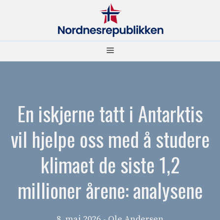
Hopp
til
innhold
Meny
En iskjerne tatt i Antarktis
vil hjelpe oss med å studere
klimaet de siste 1,2
millioner årene: analysene
8. mai 2026
- Ole Andersen