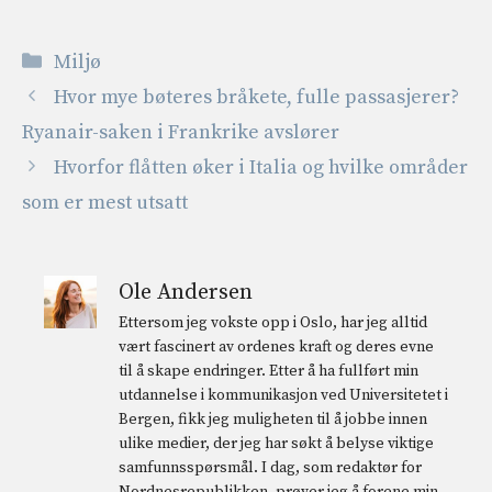
Kategorier
Miljø
Hvor mye bøteres bråkete, fulle passasjerer?
Ryanair-saken i Frankrike avslører
Hvorfor flåtten øker i Italia og hvilke områder
som er mest utsatt
Ole Andersen
Ettersom jeg vokste opp i Oslo, har jeg alltid
vært fascinert av ordenes kraft og deres evne
til å skape endringer. Etter å ha fullført min
utdannelse i kommunikasjon ved Universitetet i
Bergen, fikk jeg muligheten til å jobbe innen
ulike medier, der jeg har søkt å belyse viktige
samfunnsspørsmål. I dag, som redaktør for
Nordnesrepublikken, prøver jeg å forene min