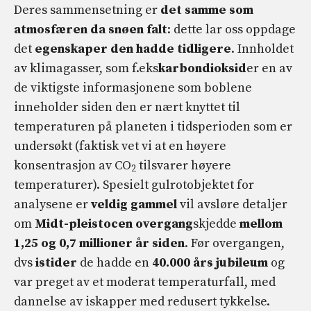
Deres sammensetning er
det samme som
atmosfæren da snøen falt
: dette lar oss oppdage
det
egenskaper den hadde tidligere
. Innholdet
av klimagasser, som f.eks
karbondioksid
er en av
de viktigste informasjonene som boblene
inneholder siden den er nært knyttet til
temperaturen på planeten i tidsperioden som er
undersøkt (faktisk vet vi at en høyere
konsentrasjon av CO
tilsvarer høyere
2
temperaturer). Spesielt gulrotobjektet for
analysene er
veldig gammel
vil avsløre detaljer
om
Midt-pleistocen overgang
skjedde
mellom
1,25 og 0,7 millioner år siden
. Før overgangen,
dvs
istider
de hadde en
40.000 års jubileum
og
var preget av et moderat temperaturfall, med
dannelse av iskapper med redusert tykkelse.