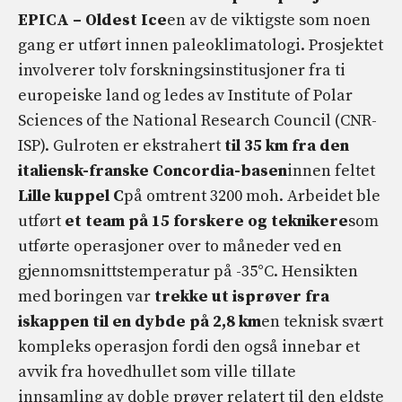
EPICA – Oldest Ice
en av de viktigste som noen
gang er utført innen paleoklimatologi. Prosjektet
involverer tolv forskningsinstitusjoner fra ti
europeiske land og ledes av Institute of Polar
Sciences of the National Research Council (CNR-
ISP). Gulroten er ekstrahert
til
35 km fra den
italiensk-franske Concordia-basen
innen feltet
Lille kuppel C
på omtrent 3200 moh. Arbeidet ble
utført
et team på 15 forskere og teknikere
som
utførte operasjoner over to måneder ved en
gjennomsnittstemperatur på -35°C. Hensikten
med boringen var
trekke ut isprøver fra
iskappen til en dybde på 2,8 km
en teknisk svært
kompleks operasjon fordi den også innebar et
avvik fra hovedhullet som ville tillate
innsamling av doble prøver relatert til den eldste