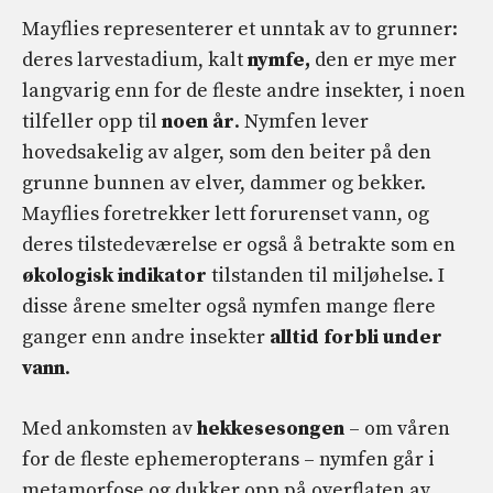
Mayflies representerer et unntak av to grunner:
deres larvestadium, kalt
nymfe,
den er mye mer
langvarig enn for de fleste andre insekter, i noen
tilfeller opp til
noen år
. Nymfen lever
hovedsakelig av alger, som den beiter på den
grunne bunnen av elver, dammer og bekker.
Mayflies foretrekker lett forurenset vann, og
deres tilstedeværelse er også å betrakte som en
økologisk indikator
tilstanden til miljøhelse. I
disse årene smelter også nymfen mange flere
ganger enn andre insekter
alltid forbli under
vann
.
Med ankomsten av
hekkesesongen
– om våren
for de fleste ephemeropterans – nymfen går i
metamorfose og dukker opp på overflaten av