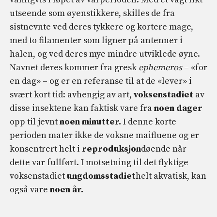
utseende som øyenstikkere, skilles de fra
sistnevnte ved deres tykkere og kortere mage,
med to filamenter som ligner på antenner i
halen, og ved deres mye mindre utviklede øyne.
Navnet deres kommer fra gresk
ephemeros
– «for
en dag» – og er en referanse til at de «lever» i
svært kort tid: avhengig av art,
voksenstadiet
av
disse insektene kan faktisk vare fra
noen dager
opp til jevnt
noen minutter.
I denne korte
perioden mater ikke de voksne maifluene og er
konsentrert helt i
reproduksjon
døende når
dette var fullført. I motsetning til det flyktige
voksenstadiet
ungdomsstadiet
helt akvatisk, kan
også vare
noen år.