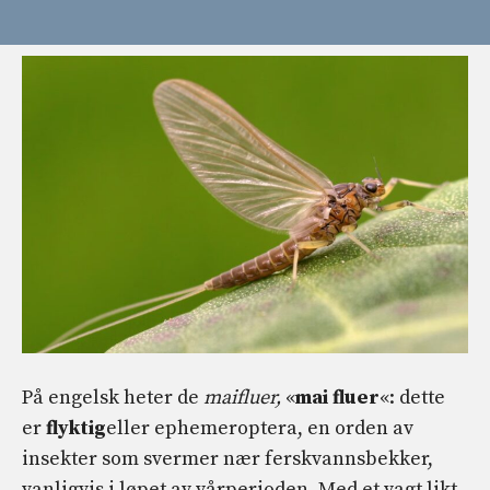
På engelsk heter de
maifluer,
«
mai fluer
«: dette
er
flyktig
eller ephemeroptera, en orden av
insekter som svermer nær ferskvannsbekker,
vanligvis i løpet av vårperioden. Med et vagt likt