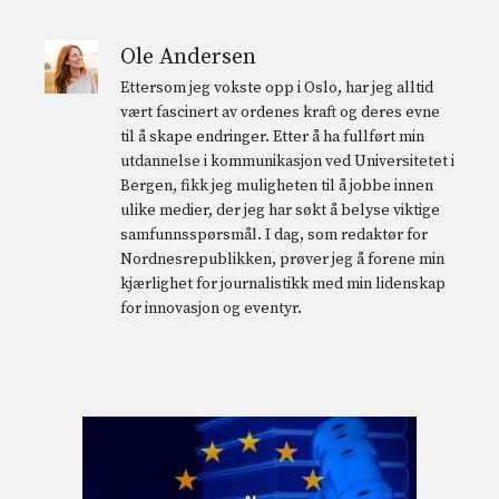
Ole Andersen
Ettersom jeg vokste opp i Oslo, har jeg alltid
vært fascinert av ordenes kraft og deres evne
til å skape endringer. Etter å ha fullført min
utdannelse i kommunikasjon ved Universitetet i
Bergen, fikk jeg muligheten til å jobbe innen
ulike medier, der jeg har søkt å belyse viktige
samfunnsspørsmål. I dag, som redaktør for
Nordnesrepublikken, prøver jeg å forene min
kjærlighet for journalistikk med min lidenskap
for innovasjon og eventyr.