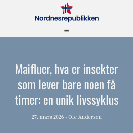
Hopp
til
innhold
Meny
Maifluer, hva er insekter
som lever bare noen få
timer: en unik livssyklus
27. mars 2026
- Ole Andersen