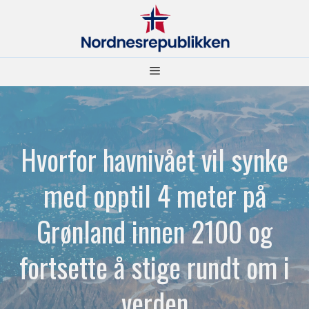
Hopp
til
innhold
Meny
Hvorfor havnivået vil synke
med opptil 4 meter på
Grønland innen 2100 og
fortsette å stige rundt om i
verden