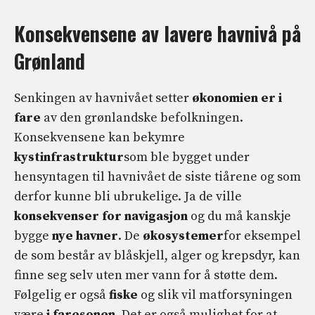
Konsekvensene av lavere havnivå på
Grønland
Senkingen av havnivået setter
økonomien er i
fare
av den grønlandske befolkningen.
Konsekvensene kan bekymre
kystinfrastruktur
som ble bygget under
hensyntagen til havnivået de siste tiårene og som
derfor kunne bli ubrukelige. Ja de ville
konsekvenser for navigasjon
og du må kanskje
bygge
nye havner
. De
økosystemer
for eksempel
de som består av blåskjell, alger og krepsdyr, kan
finne seg selv uten mer vann for å støtte dem.
Følgelig er også
fiske
og slik vil matforsyningen
være
i faresonen
. Det er også mulighet for at