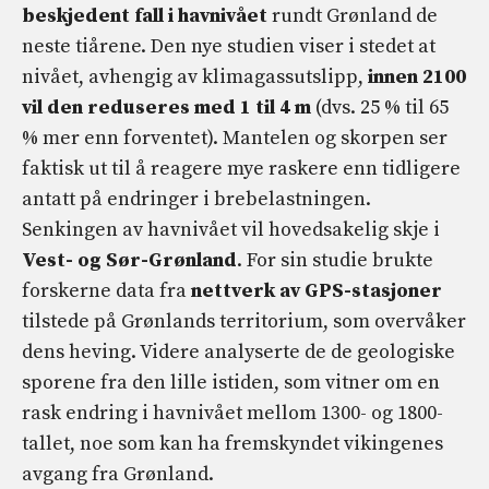
beskjedent fall i havnivået
rundt Grønland de
neste tiårene. Den nye studien viser i stedet at
nivået, avhengig av klimagassutslipp,
innen 2100
vil den reduseres med 1 til 4 m
(dvs. 25 % til 65
% mer enn forventet). Mantelen og skorpen ser
faktisk ut til å reagere mye raskere enn tidligere
antatt på endringer i brebelastningen.
Senkingen av havnivået vil hovedsakelig skje i
Vest- og Sør-Grønland
. For sin studie brukte
forskerne data fra
nettverk av GPS-stasjoner
tilstede på Grønlands territorium, som overvåker
dens heving. Videre analyserte de de geologiske
sporene fra den lille istiden, som vitner om en
rask endring i havnivået mellom 1300- og 1800-
tallet, noe som kan ha fremskyndet vikingenes
avgang fra Grønland.