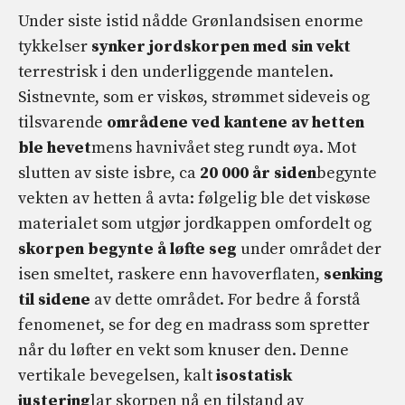
Under siste istid nådde Grønlandsisen enorme
tykkelser
synker jordskorpen med sin vekt
terrestrisk i den underliggende mantelen.
Sistnevnte, som er viskøs, strømmet sideveis og
tilsvarende
områdene ved kantene av hetten
ble hevet
mens havnivået steg rundt øya. Mot
slutten av siste isbre, ca
20 000 år siden
begynte
vekten av hetten å avta: følgelig ble det viskøse
materialet som utgjør jordkappen omfordelt og
skorpen begynte å løfte seg
under området der
isen smeltet, raskere enn havoverflaten,
senking
til sidene
av dette området. For bedre å forstå
fenomenet, se for deg en madrass som spretter
når du løfter en vekt som knuser den. Denne
vertikale bevegelsen, kalt
isostatisk
justering
lar skorpen nå en tilstand av