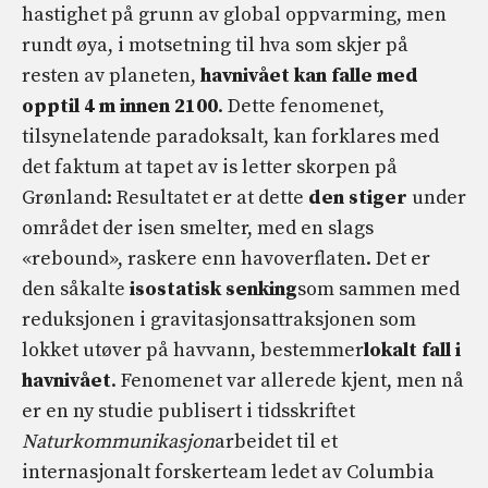
hastighet på grunn av global oppvarming, men
rundt øya, i motsetning til hva som skjer på
resten av planeten,
havnivået kan falle med
opptil 4 m innen 2100
. Dette fenomenet,
tilsynelatende paradoksalt, kan forklares med
det faktum at tapet av is letter skorpen på
Grønland: Resultatet er at dette
den stiger
under
området der isen smelter, med en slags
«rebound», raskere enn havoverflaten. Det er
den såkalte
isostatisk senking
som sammen med
reduksjonen i gravitasjonsattraksjonen som
lokket utøver på havvann, bestemmer
lokalt fall i
havnivået
. Fenomenet var allerede kjent, men nå
er en ny studie publisert i tidsskriftet
Naturkommunikasjon
arbeidet til et
internasjonalt forskerteam ledet av Columbia