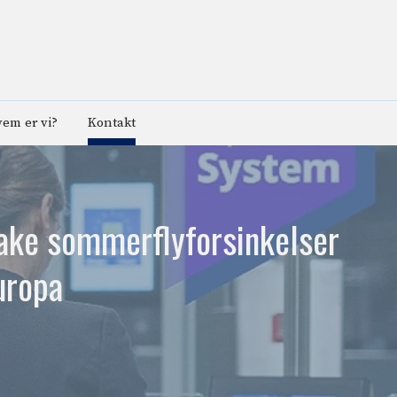
em er vi?
Kontakt
ake sommerflyforsinkelser
uropa