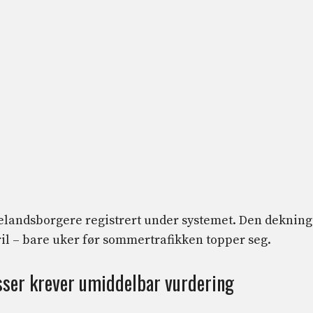
djelandsborgere registrert under systemet. Den deknin
ril – bare uker før sommertrafikken topper seg.
asser krever umiddelbar vurdering