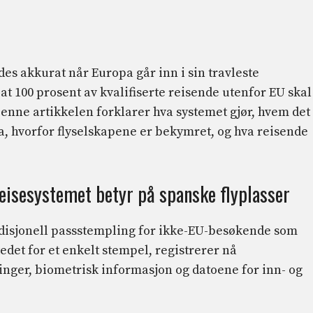
es akkurat når Europa går inn i sin travleste
 at 100 prosent av kvalifiserte reisende utenfor EU skal
Denne artikkelen forklarer hva systemet gjør, hvem det
a, hvorfor flyselskapene er bekymret, og hva reisende
eisesystemet betyr på spanske flyplasser
adisjonell passstempling for ikke-EU-besøkende som
det for et enkelt stempel, registrerer nå
ger, biometrisk informasjon og datoene for inn- og