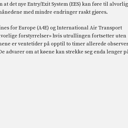
at det nye Entry/Exit System (EES) kan føre til alvorli
semånedene med mindre endringer raskt gjøres.
ines for Europe (A4E) og International Air Transport
lvorlige forstyrrelser» hvis utrullingen fortsetter uten
nene er ventetider på opptil to timer allerede observer
e advarer om at køene kan strekke seg enda lenger p