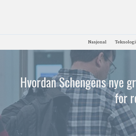
Hopp
til
innhold
Nasjonal
Teknologi
Hvordan Schengens nye gr
for 