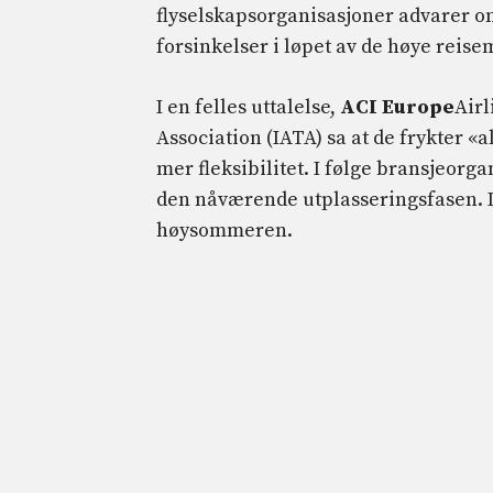
flyselskapsorganisasjoner advarer om 
forsinkelser i løpet av de høye rei
I en felles uttalelse,
ACI Europe
Airl
Association (IATA) sa at de frykter «a
mer fleksibilitet. I følge bransjeorga
den nåværende utplasseringsfasen. D
høysommeren.