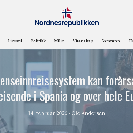
Livsstil
Politikk
Miljø
Vitenskap
Samfunn
Hv
enseinnreisesystem kan forårs
reisende i Spania og over hele E
14. februar 2026
- Ole Andersen