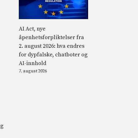
AI Act, nye
åpenhetsforpliktelser fra
2. august 2026: hva endres
for dypfalske, chatboter og
AI-innhold
7. august 2026
i
og