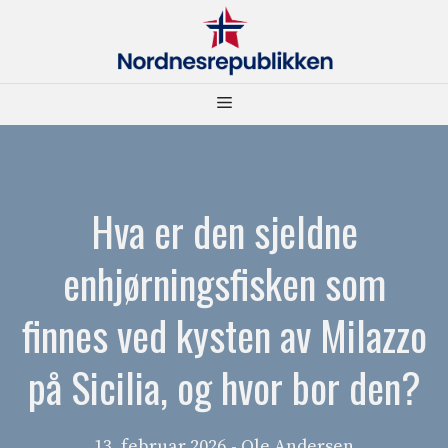
Hopp
til
innhold
Meny
Hva er den sjeldne
enhjørningsfisken som
finnes ved kysten av Milazzo
på Sicilia, og hvor bor den?
13. februar 2026
- Ole Andersen