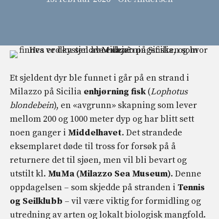
Et sjeldent dyr ble funnet i går på en strand i
Milazzo på Sicilia
enhjørning fisk
(
Lophotus
blondebein
), en «avgrunn» skapning som lever
mellom 200 og 1000 meter dyp og har blitt sett
noen ganger i
Middelhavet
. Det strandede
eksemplaret døde til tross for forsøk på å
returnere det til sjøen, men vil bli bevart og
utstilt kl.
MuMa (Milazzo Sea Museum)
. Denne
oppdagelsen – som skjedde på stranden i
Tennis
og Seilklubb
– vil være viktig for formidling og
utredning av arten og lokalt biologisk mangfold.