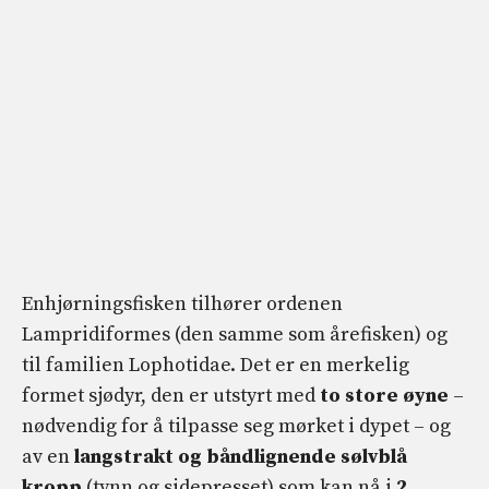
Enhjørningsfisken tilhører ordenen
Lampridiformes (den samme som årefisken) og
til familien Lophotidae. Det er en merkelig
formet sjødyr, den er utstyrt med
to store øyne
–
nødvendig for å tilpasse seg mørket i dypet – og
av en
langstrakt og båndlignende sølvblå
kropp
(tynn og sidepresset) som kan nå i
2