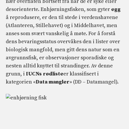
nær overflaten bortsett fra når de er syke eller
desorienterte. Enhjørningsfisken, som gyter
egg
å reprodusere, er den til stede i verdenshavene
(Atlanteren, Stillehavet) og i Middelhavet, men
anses som svært vanskelig å møte. For å forstå
dens bevaringsstatus overvåkes den i lister over
biologisk mangfold, men gitt dens natur som en
avgrunnsfisk, er observasjoner sporadiske og
nesten alltid knyttet til strandinger. Av denne
grunn, i
IUCNs rødliste
er klassifisert i
kategorien «
Data mangler
» (DD – Datamangel).