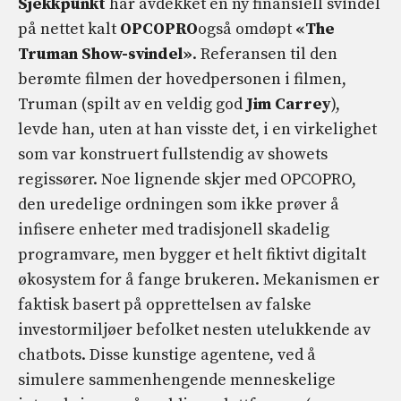
Sjekkpunkt
har avdekket en ny finansiell svindel
på nettet kalt
OPCOPRO
også omdøpt
«The
Truman Show-svindel»
. Referansen til den
berømte filmen der hovedpersonen i filmen,
Truman (spilt av en veldig god
Jim Carrey
),
levde han, uten at han visste det, i en virkelighet
som var konstruert fullstendig av showets
regissører. Noe lignende skjer med OPCOPRO,
den uredelige ordningen som ikke prøver å
infisere enheter med tradisjonell skadelig
programvare, men bygger et helt fiktivt digitalt
økosystem for å fange brukeren. Mekanismen er
faktisk basert på opprettelsen av falske
investormiljøer befolket nesten utelukkende av
chatbots. Disse kunstige agentene, ved å
simulere sammenhengende menneskelige