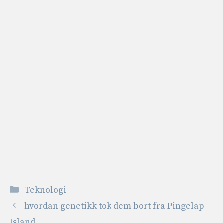
Kategorier
Teknologi
hvordan genetikk tok dem bort fra Pingelap
Island