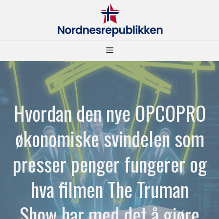
Hopp
til
innhold
Meny
Hvordan den nye OPCOPRO
økonomiske svindelen som
presser penger fungerer og
hva filmen The Truman
Show har med det å gjøre