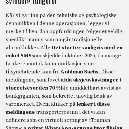
svindel» fungerer
Når vi går inn på den tekniske og psykologiske
dynamikken i denne operasjonen, legger vi
merke til hvordan oppfordringen følger et veldig
spesifikt manus som omgår tradisjonelle
alarmklokker. Alle
Det starter vanligvis med en
enkel SMS
som skjedde i oktober 2025, da mange
brukere mottok kommunikasjon som
tilsynelatende kom fra
Goldman Sachs
. Disse
meldingene, som lovet
ublu aksjeavkastninger i
størrelsesorden 70 %
ble umiddelbart avvist av
bankgiganten, som bekreftet ulovlig bruk av
varemerket. Hvem klikker på
lenker i disse
meldingene
transporteres inn i det vi kan
definere som en virtuell setting av «Truman
Show»: a
privat WhatsApp-gruppe hvor fiksjon