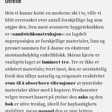
Hvis vi kunne kutte en moderne ski i to, ville vi
blitt overrasket over antall forskjellige lag som
utgjør den. Den mest avanserte byggeteknikken
er «
sandwichkonstruksjon
«: en lagdelt
superposisjon av forskjellige materialer, limt og
presset sammen for å danne en ekstremt
motstandsdyktig enkeltblokk. Skiens hjerte er
vanligvis laget av
laminert tre
. Tre er ikke et
utdatert materiale; tvert imot, den er uerstattelig
fordi den tilbyr naturlig og responsiv reaktivitet
evne til å absorbere vibrasjoner
at syntetiske
materialer sliter med å kopiere. Produsenter
velger tresort basert på ytelse: den
aske
og den
bøk
er stive treslag, ideell for høyhastighets
stabilitet, mens
poppel
den er mye lettere,