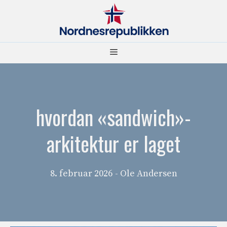
Hopp
til
innhold
Meny
hvordan «sandwich»-
arkitektur er laget
8. februar 2026
- Ole Andersen