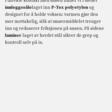
I direkte kontakt med snøen finner vi i stedet
innleggssåle
laget inn
P-Tex polyetylen
og
designet for å holde voksen: varmen gjør den
mer mottakelig, slik at smøremiddelet trenger
inn og reduserer friksjonen på snøen. På sidene
laminer
laget av herdet stål sikrer de grep og
kontroll selv på is.