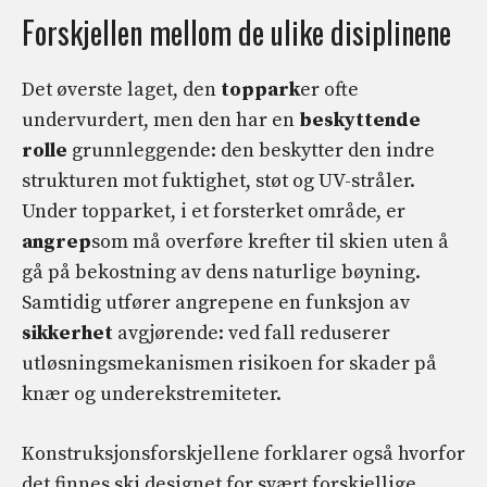
Forskjellen mellom de ulike disiplinene
Det øverste laget, den
toppark
er ofte
undervurdert, men den har en
beskyttende
rolle
grunnleggende: den beskytter den indre
strukturen mot fuktighet, støt og UV-stråler.
Under topparket, i et forsterket område, er
angrep
som må overføre krefter til skien uten å
gå på bekostning av dens naturlige bøyning.
Samtidig utfører angrepene en funksjon av
sikkerhet
avgjørende: ved fall reduserer
utløsningsmekanismen risikoen for skader på
knær og underekstremiteter.
Konstruksjonsforskjellene forklarer også hvorfor
det finnes ski designet for svært forskjellige