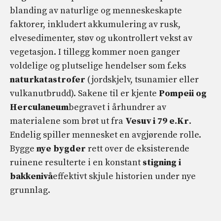
blanding av naturlige og menneskeskapte
faktorer, inkludert akkumulering av rusk,
elvesedimenter, støv og ukontrollert vekst av
vegetasjon. I tillegg kommer noen ganger
voldelige og plutselige hendelser som f.eks
naturkatastrofer
(jordskjelv, tsunamier eller
vulkanutbrudd). Sakene til er kjente
Pompeii og
Herculaneum
begravet i århundrer av
materialene som brøt ut fra
Vesuv i 79 e.Kr
.
Endelig spiller mennesket en avgjørende rolle.
Bygge
nye bygder
rett over de eksisterende
ruinene resulterte i en konstant
stigning i
bakkenivå
effektivt skjule historien under nye
grunnlag.