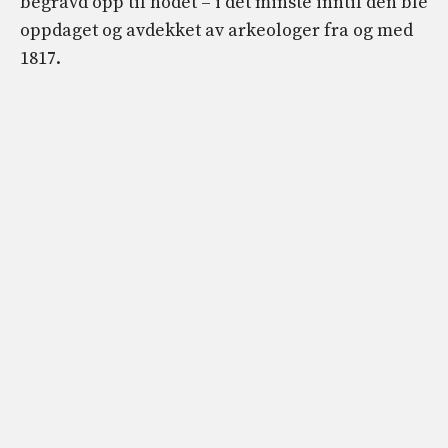
begravd opp til hodet – i det minste inntil den ble
oppdaget og avdekket av arkeologer fra og med
1817.