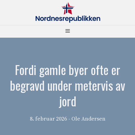
Hopp
til
innhold
Meny
Fordi gamle byer ofte er
begravd under metervis av
jord
8. februar 2026
- Ole Andersen