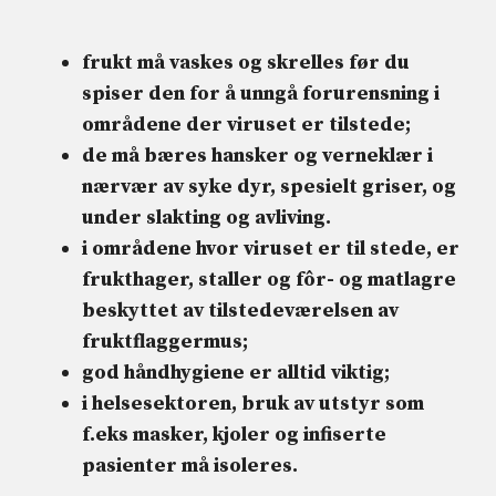
frukt må vaskes og skrelles før du
spiser den for å unngå forurensning i
områdene der viruset er tilstede;
de må bæres
hansker og verneklær
i
nærvær av syke dyr, spesielt griser, og
under slakting og avliving.
i områdene hvor viruset er til stede, er
frukthager, staller og fôr- og matlagre
beskyttet av tilstedeværelsen av
fruktflaggermus
;
god håndhygiene er alltid viktig;
i helsesektoren, bruk av utstyr som
f.eks
masker,
kjoler og infiserte
pasienter må isoleres.