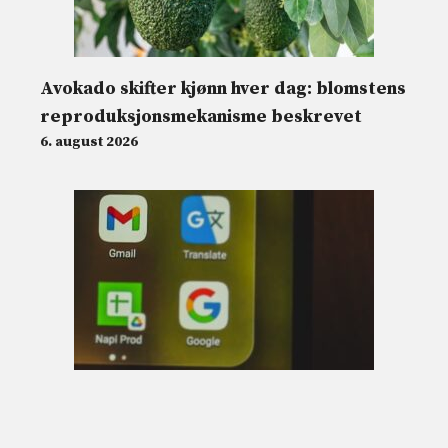
Avokado skifter kjønn hver dag: blomstens
reproduksjonsmekanisme beskrevet
6. august 2026
Gmail vil fjerne «Send som»-funksjonen
for eksterne e-postadresser fra 2027: hva