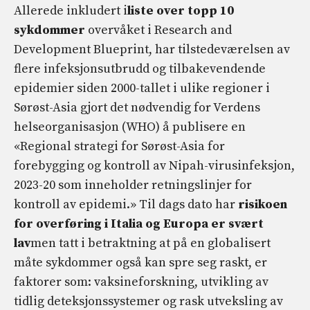
Allerede inkludert i
liste over topp 10
sykdommer
overvåket i Research and
Development Blueprint, har tilstedeværelsen av
flere infeksjonsutbrudd og tilbakevendende
epidemier siden 2000-tallet i ulike regioner i
Sørøst-Asia gjort det nødvendig for Verdens
helseorganisasjon (WHO) å publisere en
«Regional strategi for Sørøst-Asia for
forebygging og kontroll av Nipah-virusinfeksjon,
2023-20 som inneholder retningslinjer for
kontroll av epidemi.» Til dags dato har
risikoen
for overføring i Italia og Europa er svært
lav
men tatt i betraktning at på en globalisert
måte sykdommer også kan spre seg raskt, er
faktorer som: vaksineforskning, utvikling av
tidlig deteksjonssystemer og rask utveksling av