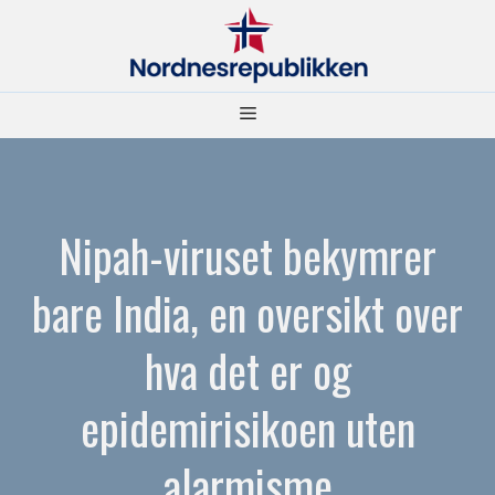
Hopp
til
innhold
Meny
Nipah-viruset bekymrer
bare India, en oversikt over
hva det er og
epidemirisikoen uten
alarmisme