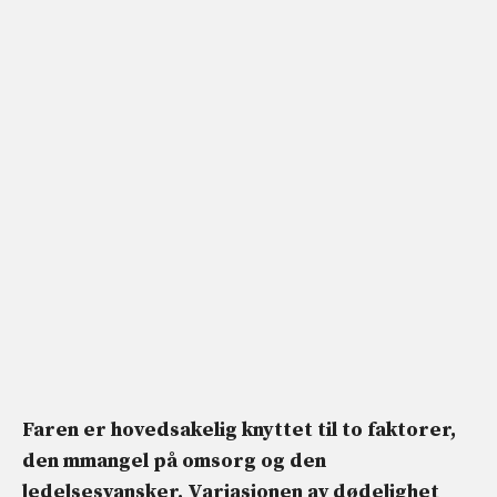
Faren er hovedsakelig knyttet til to faktorer,
den
m
mangel på omsorg
og den
ledelsesvansker
. Variasjonen av dødelighet