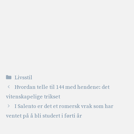
Kategorier
Livsstil
Hvordan telle til 144 med hendene: det
vitenskapelige trikset
I Salento er det et romersk vrak som har
ventet på å bli studert i førti år