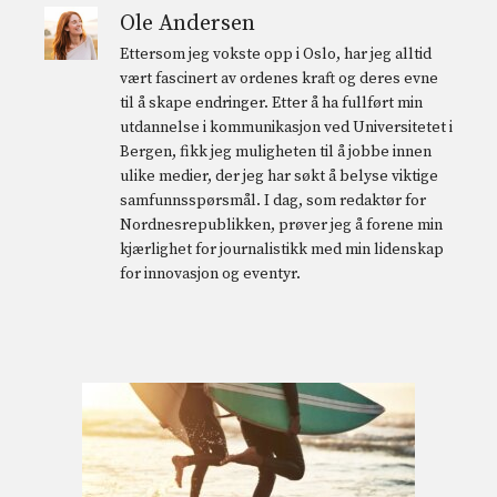
Ole Andersen
Ettersom jeg vokste opp i Oslo, har jeg alltid
vært fascinert av ordenes kraft og deres evne
til å skape endringer. Etter å ha fullført min
utdannelse i kommunikasjon ved Universitetet i
Bergen, fikk jeg muligheten til å jobbe innen
ulike medier, der jeg har søkt å belyse viktige
samfunnsspørsmål. I dag, som redaktør for
Nordnesrepublikken, prøver jeg å forene min
kjærlighet for journalistikk med min lidenskap
for innovasjon og eventyr.