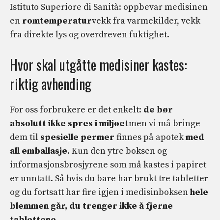
Istituto Superiore di Sanità: oppbevar medisinen
en
romtemperatur
vekk fra varmekilder, vekk
fra direkte lys og overdreven fuktighet.
Hvor skal utgåtte medisiner kastes:
riktig avhending
For oss forbrukere er det enkelt:
de bør
absolutt ikke spres i miljøet
men vi må bringe
dem til
spesielle permer
finnes på apotek
med
all emballasje
. Kun den ytre boksen og
informasjonsbrosjyrene som må kastes i papiret
er unntatt. Så hvis du bare har brukt tre tabletter
og du fortsatt har fire igjen i medisinboksen
hele
blemmen går, du trenger ikke å fjerne
tablettene.