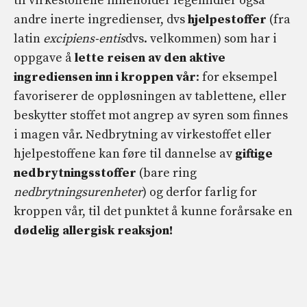
til virkestoffene inneholder legemidler også
andre inerte ingredienser, dvs
hjelpestoffer
(fra
latin
excipiens-entis
dvs. velkommen) som har i
oppgave å
lette reisen av den aktive
ingrediensen inn i kroppen vår
: for eksempel
favoriserer de oppløsningen av tablettene, eller
beskytter stoffet mot angrep av syren som finnes
i magen vår. Nedbrytning av virkestoffet eller
hjelpestoffene kan føre til dannelse av
giftige
nedbrytningsstoffer
(bare ring
nedbrytningsurenheter
) og derfor farlig for
kroppen vår, til det punktet å kunne forårsake en
dødelig allergisk reaksjon!