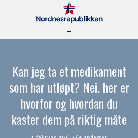
Hopp
til
innhold
Meny
Kan jeg ta et medikament
som har utløpt? Nei, her er
hvorfor og hvordan du
kaster dem på riktig måte
3. februar 2026
- Ole Andersen