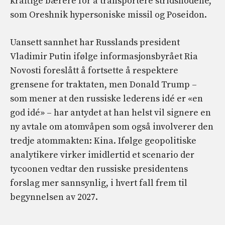
kraftige bærere for å transportere stridshodene,
som Oreshnik hypersoniske missil og Poseidon.
Uansett sannhet har Russlands president
Vladimir Putin ifølge informasjonsbyrået Ria
Novosti foreslått å fortsette å respektere
grensene for traktaten, men Donald Trump –
som mener at den russiske lederens idé er «en
god idé» – har antydet at han helst vil signere en
ny avtale om atomvåpen som også involverer den
tredje atommakten: Kina. Ifølge geopolitiske
analytikere virker imidlertid et scenario der
tycoonen vedtar den russiske presidentens
forslag mer sannsynlig, i hvert fall frem til
begynnelsen av 2027.