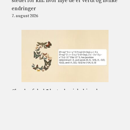
stedet for km: hvor mye de er verdt og hvilke
endringer
7. august 2026
Claudes fabel 5 løste den jakobianske
formodningen, et kjent matematisk
problem som har vært åpent i 87 år
7. august 2026