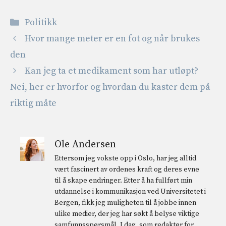
Kategorier
Politikk
Hvor mange meter er en fot og når brukes
den
Kan jeg ta et medikament som har utløpt?
Nei, her er hvorfor og hvordan du kaster dem på
riktig måte
Ole Andersen
Ettersom jeg vokste opp i Oslo, har jeg alltid
vært fascinert av ordenes kraft og deres evne
til å skape endringer. Etter å ha fullført min
utdannelse i kommunikasjon ved Universitetet i
Bergen, fikk jeg muligheten til å jobbe innen
ulike medier, der jeg har søkt å belyse viktige
samfunnsspørsmål. I dag, som redaktør for