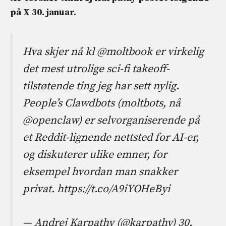
på X 30. januar.
Hva skjer nå kl
@moltbook
er virkelig
det mest utrolige sci-fi takeoff-
tilstøtende ting jeg har sett nylig.
People’s Clawdbots (moltbots, nå
@openclaw
) er selvorganiserende på
et Reddit-lignende nettsted for AI-er,
og diskuterer ulike emner, for
eksempel hvordan man snakker
privat. https://t.co/A9iYOHeByi
— Andrej Karpathy (@karpathy)
30.