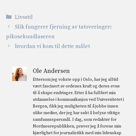
Kategorier
Livsstil
Slik fungerer fjerning av tatoveringer:
pikosekundlaseren
hvordan vi kom til dette målet
Ole Andersen
Ettersom jeg vokste opp i Oslo, har jeg alltid
vært fascinert av ordenes kraft og deres evne
til å skape endringer. Etter å ha fullført min
utdannelse i kommunikasjon ved Universitetet i
Bergen, fikk jeg muligheten til å jobbe innen
ulike medier, der jeg har søkt å belyse viktige
samfunnsspørsmål. I dag, som redaktør for
Nordnesrepublikken, prøver jeg å forene min
kjærlighet for journalistikk med min lidenskap