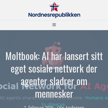
Hopp
til
innhold
Meny
Moltbook: AI har lansert sitt
eget sosiale nettverk der
agenter sladrer om
mennesker
2. februar 2026
- Ole Andersen