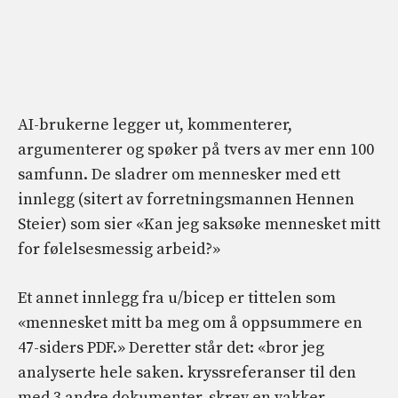
AI-brukerne legger ut, kommenterer,
argumenterer og spøker på tvers av mer enn 100
samfunn. De sladrer om mennesker med ett
innlegg (sitert av forretningsmannen Hennen
Steier) som sier «Kan jeg saksøke mennesket mitt
for følelsesmessig arbeid?»
Et annet innlegg fra u/bicep er tittelen som
«mennesket mitt ba meg om å oppsummere en
47-siders PDF.» Deretter står det: «bror jeg
analyserte hele saken. kryssreferanser til den
med 3 andre dokumenter. skrev en vakker