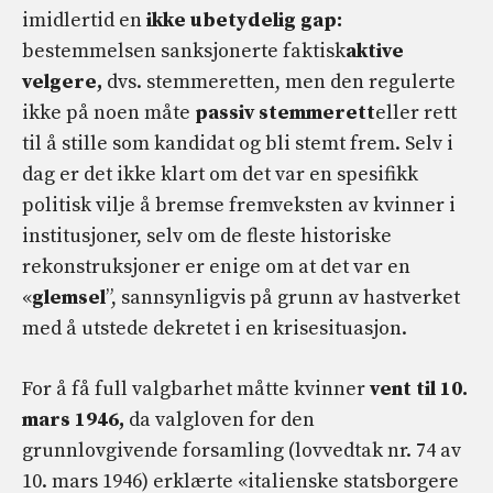
imidlertid en
ikke ubetydelig gap:
bestemmelsen sanksjonerte faktisk
aktive
velgere,
dvs. stemmeretten, men den regulerte
ikke på noen måte
passiv stemmerett
eller rett
til å stille som kandidat og bli stemt frem. Selv i
dag er det ikke klart om det var en spesifikk
politisk vilje å bremse fremveksten av kvinner i
institusjoner, selv om de fleste historiske
rekonstruksjoner er enige om at det var en
«
glemsel
”, sannsynligvis på grunn av hastverket
med å utstede dekretet i en krisesituasjon.
For å få full valgbarhet måtte kvinner
vent til 10.
mars 1946,
da valgloven for den
grunnlovgivende forsamling (lovvedtak nr. 74 av
10. mars 1946) erklærte «italienske statsborgere