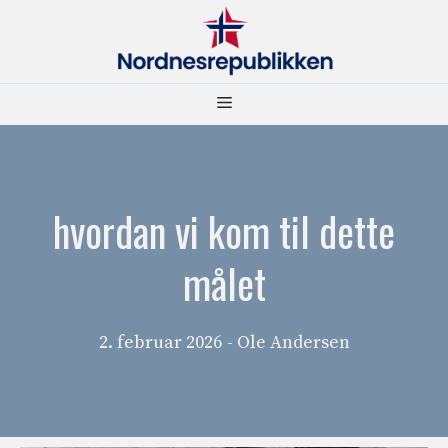
Hopp
til
innhold
Meny
hvordan vi kom til dette
målet
2. februar 2026
- Ole Andersen