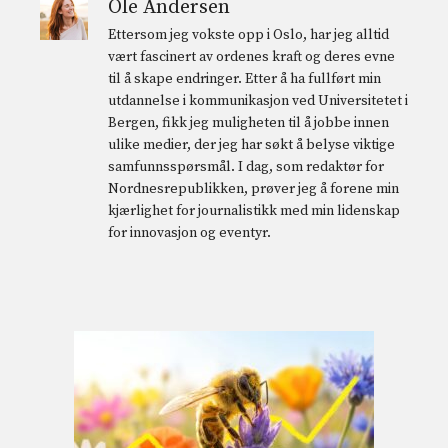
Ole Andersen
Ettersom jeg vokste opp i Oslo, har jeg alltid
vært fascinert av ordenes kraft og deres evne
til å skape endringer. Etter å ha fullført min
utdannelse i kommunikasjon ved Universitetet i
Bergen, fikk jeg muligheten til å jobbe innen
ulike medier, der jeg har søkt å belyse viktige
samfunnsspørsmål. I dag, som redaktør for
Nordnesrepublikken, prøver jeg å forene min
kjærlighet for journalistikk med min lidenskap
for innovasjon og eventyr.