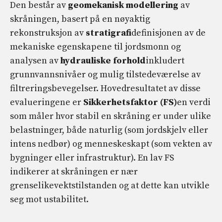
Den består av
geomekanisk modellering
av
skråningen, basert på en nøyaktig
rekonstruksjon av
stratigrafi
definisjonen av de
mekaniske egenskapene til jordsmonn og
analysen av
hydrauliske forhold
inkludert
grunnvannsnivåer og mulig tilstedeværelse av
filtreringsbevegelser. Hovedresultatet av disse
evalueringene er
Sikkerhetsfaktor (FS)
en verdi
som måler hvor stabil en skråning er under ulike
belastninger, både naturlig (som jordskjelv eller
intens nedbør) og menneskeskapt (som vekten av
bygninger eller infrastruktur). En lav FS
indikerer at skråningen er nær
grenselikevektstilstanden og at dette kan utvikle
seg mot ustabilitet.