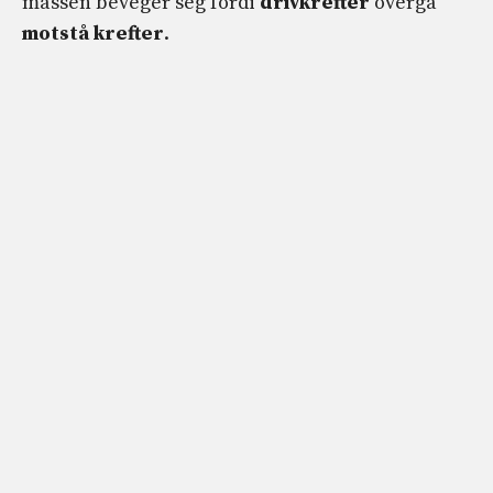
massen beveger seg fordi
drivkrefter
overgå
motstå krefter
.