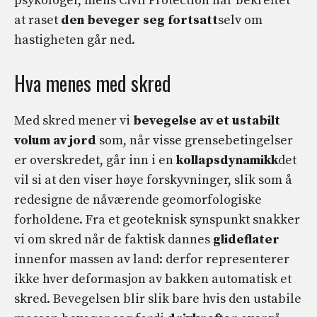
psykologer, mens Civil Protection har bekreftet
at raset
den beveger seg fortsatt
selv om
hastigheten går ned.
Hva menes med skred
Med skred mener vi
bevegelse av et ustabilt
volum av jord
som, når visse grensebetingelser
er overskredet, går inn i en
kollapsdynamikk
det
vil si at den viser høye forskyvninger, slik som å
redesigne de nåværende geomorfologiske
forholdene. Fra et geoteknisk synspunkt snakker
vi om skred når de faktisk dannes
glideflater
innenfor massen av land: derfor representerer
ikke hver deformasjon av bakken automatisk et
skred. Bevegelsen blir slik bare hvis den ustabile