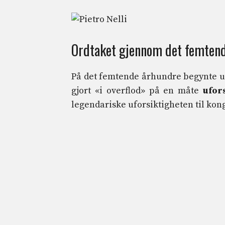
Ordtaket gjennom det femtend
På det femtende århundre begynte uttr
gjort «i overflod» på en måte
ufors
legendariske uforsiktigheten til kon