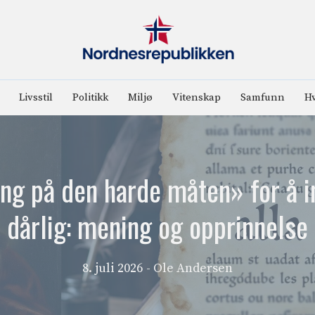
Livsstil
Politikk
Miljø
Vitenskap
Samfunn
Hv
ting på den harde måten» for å in
dårlig: mening og opprinnelse
8. juli 2026
- Ole Andersen