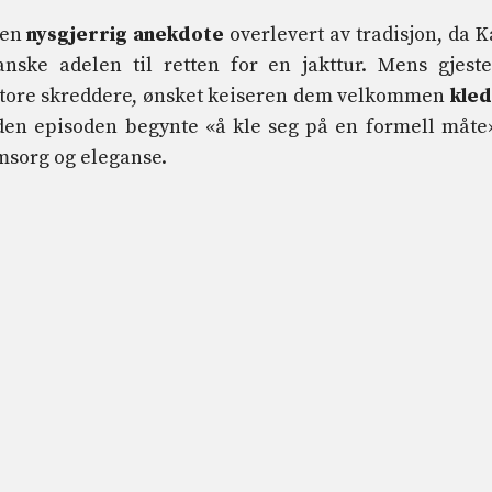
 en
nysgjerrig anekdote
overlevert av tradisjon, da K
anske adelen til retten for en jakttur. Mens gjest
 store skreddere, ønsket keiseren dem velkommen
kled
a den episoden begynte «å kle seg på en formell måte
msorg og eleganse.