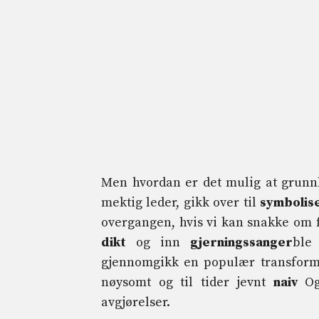
Men hvordan er det mulig at grunnl
mektig leder, gikk over til
symbolise
overgangen, hvis vi kan snakke om fei
dikt
og inn
gjerningssanger
ble
gjennomgikk en populær transform
nøysomt og til tider jevnt
naiv
O
avgjørelser.