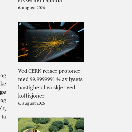
sikkerhet i Spania
6. august 2026
Ved CERN reiser protoner
 og
med 99,9999991 % av lysets
ske
hastighet: hva skjer ved
ige
kollisjoner
 og
6. august 2026
lt,
 ta