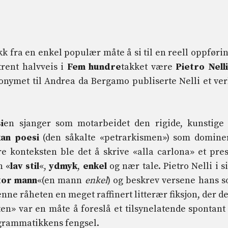
k fra en enkel populær måte å si til en reell oppførin
trent halvveis i
Fem hundre
takket være
Pietro Nell
donymet til Andrea da Bergamo publiserte Nelli et ver
i
en sjanger som motarbeidet den rigide, kunstige
an poesi
(den såkalte «petrarkismen») som domine
re konteksten ble det å skrive «alla carlona» et pres
n «
lav stil
«,
ydmyk
,
enkel
og nær tale. Pietro Nelli i s
tor mann
«(en mann
enkel
) og beskrev versene hans 
enne råheten en meget raffinert litterær fiksjon, der de
en» var en måte å foreslå et tilsynelatende spontant
le grammatikkens fengsel.