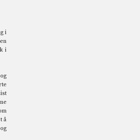
g i
i
en
k i
 og
rte
ist
ine
som
t å
 og