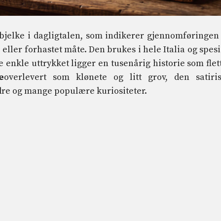
jelke i dagligtalen, som indikerer gjennomføringen
 eller forhastet måte. Den brukes i hele Italia og spesi
 enkle uttrykket ligger en tusenårig historie som flet
e
overlevert som klønete og litt grov, den satiri
ndre og mange populære kuriositeter.