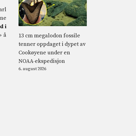
arl
ene
d i
» å
13 cm megalodon fossile
tenner oppdaget i dypet av
Cookøyene under en
NOAA-ekspedisjon
6. august 2026