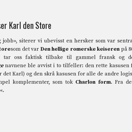
ser Karl den Store
g jobb», siterer vi ubevisst en hersker som var sentra
tore
som det var
Den hellige romerske keiseren
på 8
et tar oss faktisk tilbake til gammel fransk og d
ge
navnene ble avvist i to tilfeller: den rette kasusen 
ar det Karl) og den skrå kasusen for alle de andre logi
empel komplementer, som tok
Charlon form
. Fra de
«.