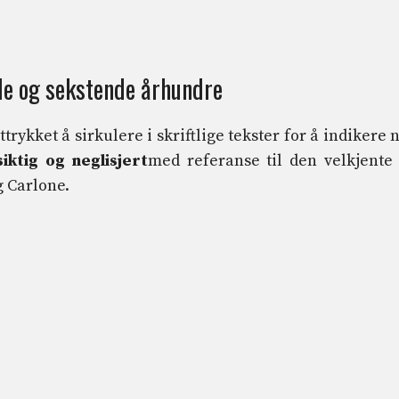
e og sekstende århundre
ykket å sirkulere i skriftlige tekster for å indikere 
iktig og neglisjert
med referanse til den velkjente
g Carlone.