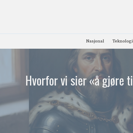
Hopp
til
innhold
Nasjonal
Teknologi
Hvorfor vi sier «å gjøre 