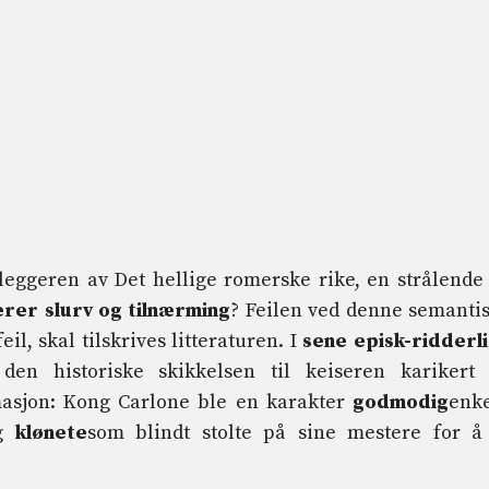
eggeren av Det hellige romerske rike, en strålende
rer slurv og tilnærming
? Feilen ved denne semanti
l, skal tilskrives litteraturen. I
sene episk-ridderl
 den historiske skikkelsen til keiseren karikert
asjon: Kong Carlone ble en karakter
godmodig
enke
g
klønete
som blindt stolte på sine mestere for å