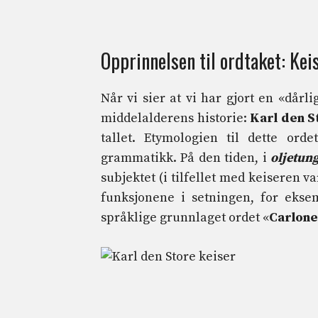
Opprinnelsen til ordtaket: Kei
Når vi sier at vi har gjort en «dårli
middelalderens historie:
Karl den S
tallet. Etymologien til dette ord
grammatikk. På den tiden, i
oljetun
subjektet (i tilfellet med keiseren v
funksjonene i setningen, for eks
språklige grunnlaget ordet «
Carlone