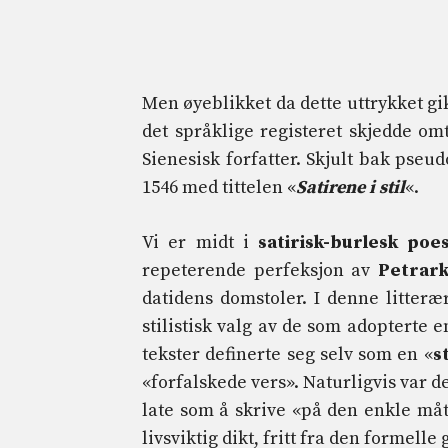
Men øyeblikket da dette uttrykket gik
det språklige registeret skjedde om
Sienesisk forfatter. Skjult bak pseu
1546 med tittelen «
Satirene i stil
«.
Vi er midt i
satirisk-burlesk poes
repeterende perfeksjon av
Petrark
datidens domstoler. I denne litteræ
stilistisk valg av de som adopterte e
tekster definerte seg selv som en «
s
«forfalskede vers». Naturligvis var d
late som å skrive «på den enkle måt
livsviktig dikt, fritt fra den formel