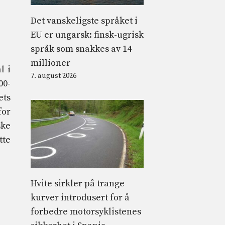
Det vanskeligste språket i
EU er ungarsk: finsk-ugrisk
språk som snakkes av 14
millioner
l i
7. august 2026
00-
ets
for
ske
tte
Hvite sirkler på trange
kurver introdusert for å
forbedre motorsyklistenes