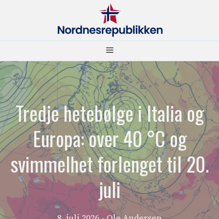
Hopp
til
innhold
Meny
Tredje hetebølge i Italia og
Europa: over 40 °C og
svimmelhet forlenget til 20.
juli
8. juli 2026
- Ole Andersen