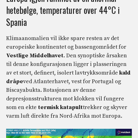
hetebølge, temperaturer over 44°C i
Spania
Klimaanomalien vil ikke spare resten av det
europeiske kontinentet og bassengområdet for
Vestlige Middelhavet
. Den synoptiske årsaken
til denne konfigurasjonen ligger i plasseringen
av et stort, definert, isolert lavtrykksområde
kald
dråpe
ved Atlanterhavet, vest for Portugal og
Biscayabukta. Rotasjonen av denne
depresjonsstrukturen mot klokken vil fungere
som en ekte
termisk katapult
trekker og skyver
varm luft direkte fra Nord-Afrika mot Europa.