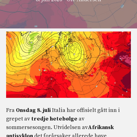
Fra
Onsdag 8. juli
Italia har offisielt gått inn i
grepet av
tredje
hetebølge
av
sommersesongen. Utvidelsen av
Afrikansk
antisyklon
det forårsaker allerede høye