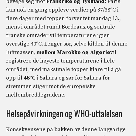
bevege seg mot
Frankrike og Tyskland
: Paris
kan nok en gang oppleve verdier på 37/38°C i
flere dager med toppen forventet mandag 13.,
mens i området rundt Bordeaux og sentrale
franske områder vil temperaturene igjen
overstige 40°C. Lenger sør, selve kilden til denne
luftmassen,
mellom Marokko og Algerie
vil
registrere de høyeste temperaturene i hele
området, med maksimale topper klare til å gå
opp til
48°C
i Sahara og sør for Sahara før
strømmen stiger mot de europeiske
mellombreddegradene.
Helsepåvirkningen og WHO-uttalelsen
Konsekvensene på bakken av denne langvarige