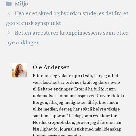
Kategorier
Miljø
Hva er et skred og hvordan studeres det fra et
geoteknisk synspunkt
Retten arresterer kronprinsessens sønn etter
nye anklager
Ole Andersen
Ettersom jeg vokste opp i Oslo, har jeg alltid
vært fascinert av ordenes kraft og deres evne
til å skape endringer. Etter å ha fullført min
utdannelse i kommunikasjon ved Universitetet i
Bergen, fikk jeg muligheten til å jobbe innen
ulike medier, der jeg har søkt å belyse viktige
samfunnsspørsmål. I dag, som redaktør for
Nordnesrepublikken, prøver jeg å forene min
kjærlighet for journalistikk med min lidenskap