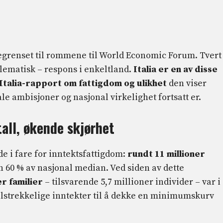
begrenset til rommene til World Economic Forum. Tvert
blematisk – respons i enkeltland.
Italia er en av disse
Italia-rapport om fattigdom og ulikhet
den viser
le ambisjoner og nasjonal virkelighet fortsatt er.
 tall, økende skjørhet
de i fare for inntektsfattigdom:
rundt 11 millioner
 60 % av nasjonal median. Ved siden av dette
er familier
– tilsvarende 5,7 millioner individer – var i
ilstrekkelige inntekter til å dekke en minimumskurv