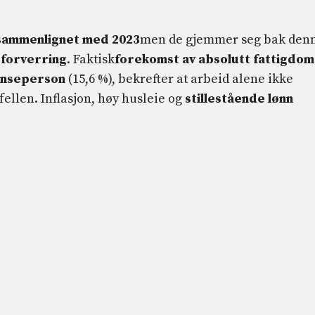
l sammenlignet med 2023
men de gjemmer seg bak den
 forverring
. Faktisk
forekomst av absolutt fattigdom
ranseperson
(15,6 %), bekrefter at arbeid alene ikke
ellen. Inflasjon, høy husleie og
stillestående lønn