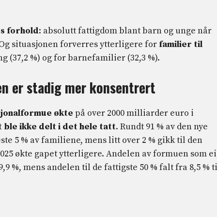
s forhold
: absolutt fattigdom blant barn og unge når
 Og situasjonen forverres ytterligere for
familier til
g (37,2 %) og for barnefamilier (32,3 %).
n er stadig mer konsentrert
sjonalformue økte
på over 2000 milliarder euro i
 ble ikke delt i det hele tatt
. Rundt 91 % av den nye
e 5 % av familiene, mens litt over 2 % gikk til den
2025 økte gapet ytterligere. Andelen av formuen som e
9,9 %, mens andelen til de fattigste 50 % falt fra 8,5 % ti