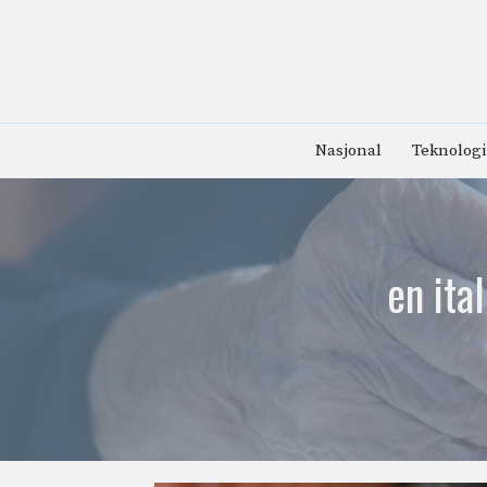
Hopp
til
innhold
Nasjonal
Teknologi
en ita