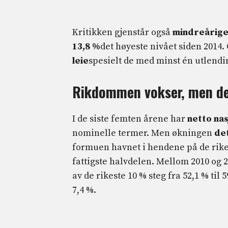
Kritikken gjenstår også
mindreårige
13,8 %
det høyeste nivået siden 2014.
leie
spesielt de med minst én utlendin
Rikdommen vokser, men de
I de siste femten årene har
netto na
nominelle termer. Men økningen
det
formuen havnet i hendene på de rikest
fattigste halvdelen. Mellom 2010 og 
av de rikeste 10 % steg fra 52,1 % til 5
7,4 %.