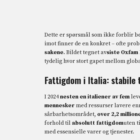
Dette er spørsmål som ikke forblir 
imot finner de en konkret – ofte pro
sakene
. Bildet tegnet av
siste Oxfam 
tydelig hvor stort gapet mellom globa
Fattigdom i Italia: stabile
I 2024
nesten en italiener av fem
lev
mennesker
med ressurser lavere enn
sårbarhetsområdet,
over 2,2 million
forhold til
absolutt fattigdom
uten t
med essensielle varer og tjenester.