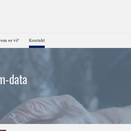
em er vi?
Kontakt
am-data