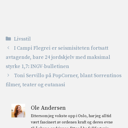
Kategorier
Livsstil
I Campi Flegrei er seismisiteten fortsatt
avtagende, bare 24 jordskjelv med maksimal
styrke 1,7: INGV-bulletinen
Toni Servillo på PopCorner, blant Sorrentinos
filmer, teater og eutanasi
Ole Andersen
Ettersom jeg vokste opp i Oslo, har jeg alltid
vært fascinert av ordenes kraft og deres evne