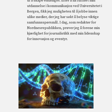
til å skape endringer. Etter å ha fullført min
utdannelse i kommunikasjon ved Universitetet i
Bergen, fikk jeg muligheten til å jobbe innen
ulike medier, der jeg har søkt å belyse viktige
samfunnsspørsmål. I dag, som redaktør for
Nordnesrepublikken, prøver jeg å forene min
kjærlighet for journalistikk med min lidenskap
for innovasjon og eventyr.