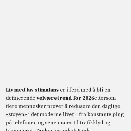
Liv med lav stimulans
er i ferd med å bli en
definerende
velværetrend for 2026
ettersom
flere mennesker prøver å redusere den daglige
«støyen» i det moderne livet – fra konstante ping
på telefonen og sene møter til trafikklyd og
hjemmerot. Tanken er enkel: Senk