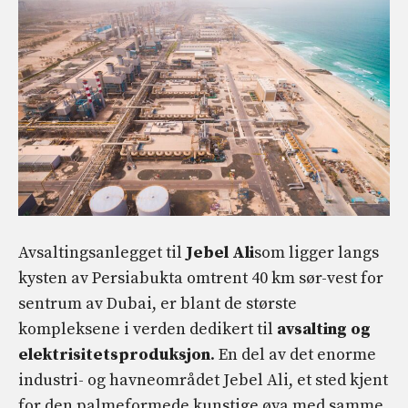
Avsaltingsanlegget til
Jebel Ali
som ligger langs
kysten av Persiabukta omtrent 40 km sør-vest for
sentrum av Dubai, er blant de største
kompleksene i verden dedikert til
avsalting og
elektrisitetsproduksjon
. En del av det enorme
industri- og havneområdet Jebel Ali, et sted kjent
for den palmeformede kunstige øya med samme