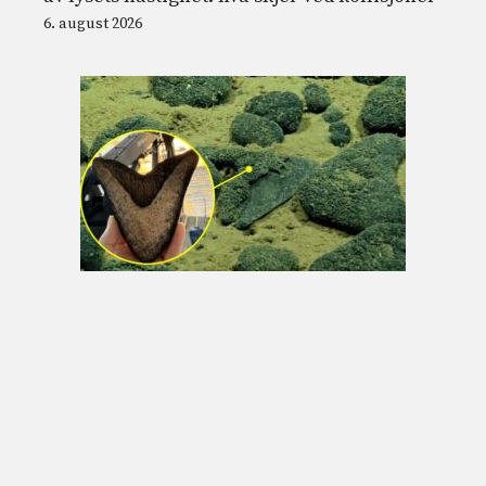
6. august 2026
13 cm megalodon fossile tenner oppdaget i
dypet av Cookøyene under en NOAA-
ekspedisjon
6. august 2026
© 2026 Nordnesrepublikken -
Juridisk informasjon og vilkår for