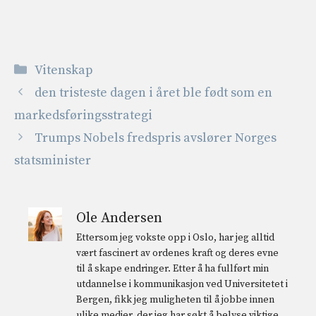
Kategorier
Vitenskap
den tristeste dagen i året ble født som en
markedsføringsstrategi
Trumps Nobels fredspris avslører Norges
statsminister
Ole Andersen
Ettersom jeg vokste opp i Oslo, har jeg alltid
vært fascinert av ordenes kraft og deres evne
til å skape endringer. Etter å ha fullført min
utdannelse i kommunikasjon ved Universitetet i
Bergen, fikk jeg muligheten til å jobbe innen
ulike medier, der jeg har søkt å belyse viktige