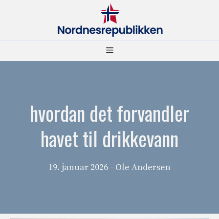
Hopp
til
innhold
Meny
hvordan det forvandler
havet til drikkevann
19. januar 2026
- Ole Andersen