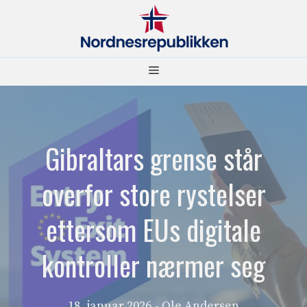
Hopp
til
innhold
Meny
Gibraltars grense står
overfor store rystelser
ettersom EUs digitale
kontroller nærmer seg
18. januar 2026
- Ole Andersen