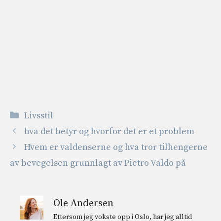
Kategorier
Livsstil
hva det betyr og hvorfor det er et problem
Hvem er valdenserne og hva tror tilhengerne
av bevegelsen grunnlagt av Pietro Valdo på
Ole Andersen
Ettersom jeg vokste opp i Oslo, har jeg alltid