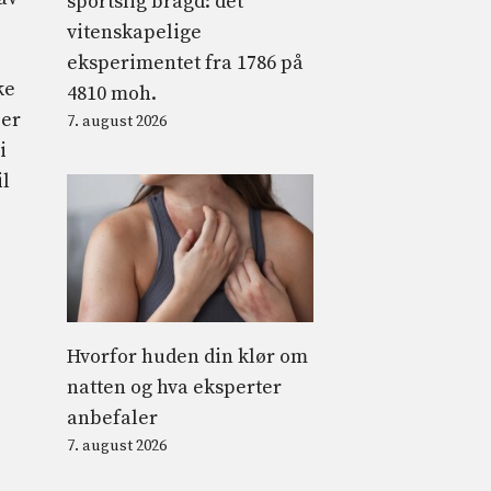
sportslig bragd: det
vitenskapelige
eksperimentet fra 1786 på
ke
4810 moh.
 er
7. august 2026
i
il
Hvorfor huden din klør om
natten og hva eksperter
anbefaler
7. august 2026