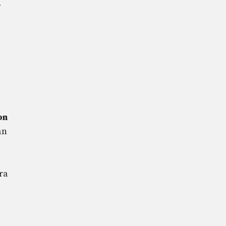
on
an
ra