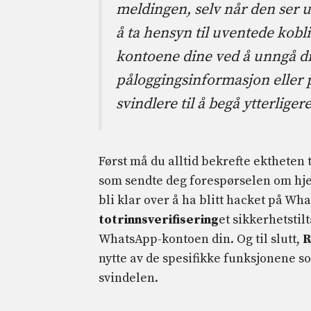
meldingen, selv når den ser ut
å ta hensyn til uventede kob
kontoene dine ved å unngå di
påloggingsinformasjon eller 
svindlere til å begå ytterliger
Først må du alltid bekrefte ektheten
som sendte deg forespørselen om hjel
bli klar over å ha blitt hacket på Wh
totrinnsverifisering
et sikkerhetstil
WhatsApp-kontoen din. Og til slutt,
R
nytte av de spesifikke funksjonene s
svindelen.