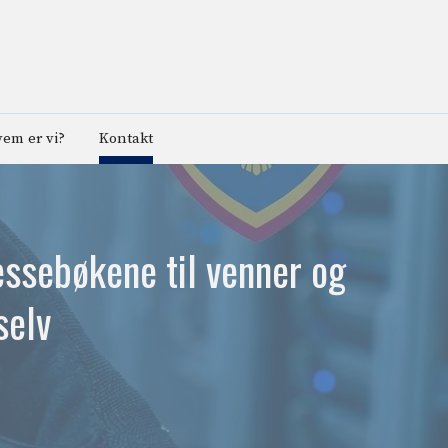
em er vi?
Kontakt
essebøkene til venner og
selv