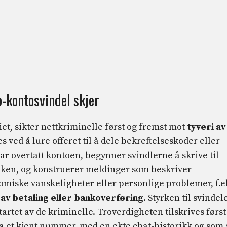
-kontosvindel skjer
iet, sikter nettkriminelle først og fremst mot
tyveri av
es ved å lure offeret til å dele bekreftelseskoder eller
ar overtatt kontoen, begynner svindlerne å skrive til
oken, og konstruerer meldinger som beskriver
miske vanskeligheter eller personlige problemer, f.e
 av betaling eller bankoverføring
. Styrken til svindel
tartet av de kriminelle. Troverdigheten tilskrives først
 et kjent nummer, med en ekte chat-historikk og som 