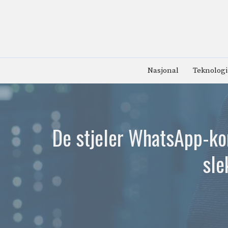
Hopp
til
innhold
Nasjonal
Teknologi
De stjeler WhatsApp-kon
sle