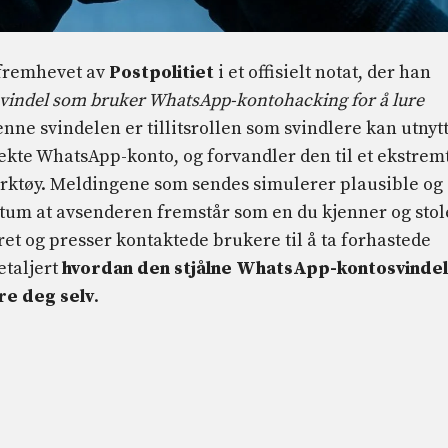
t fremhevet av
Postpolitiet
i et offisielt notat, der han
svindel som bruker WhatsApp-kontohacking for å lure
denne svindelen er tillitsrollen som svindlere kan utnyt
 ekte WhatsApp-konto, og forvandler den til et ekstrem
rverktøy. Meldingene som sendes simulerer plausible og
aktum at avsenderen fremstår som en du kjenner og stol
ret og presser kontaktede brukere til å ta forhastede
etaljert
hvordan den stjålne WhatsApp-kontosvindel
re deg selv
.