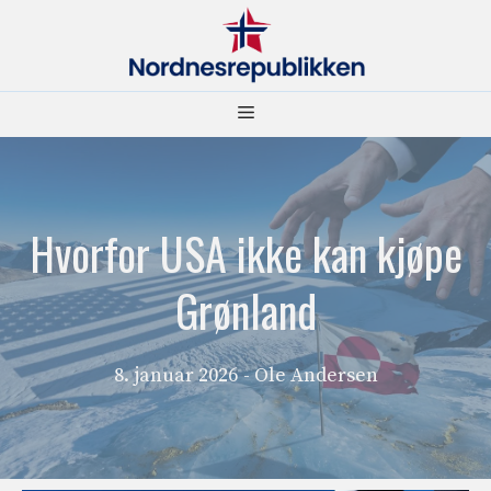
Hopp
til
innhold
Meny
Hvorfor USA ikke kan kjøpe
Grønland
8. januar 2026
- Ole Andersen