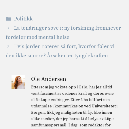
Kategorier
Politikk
La tenåringer sove i: ny forskning fremhever
fordeler med mental helse
Hvis jorden roterer så fort, hvorfor føler vi
den ikke snurre? Årsaken er tyngdekraften
Ole Andersen
Ettersom jeg vokste opp i Oslo, har jeg alltid
vært fascinert av ordenes kraft og deres evne
til å skape endringer. Etter å ha fullført min
utdannelse i kommunikasjon ved Universitetet i
Bergen, fikk jeg muligheten til å jobbe innen
ulike medier, der jeg har søkt å belyse viktige
samfunnsspørsmål. I dag, som redaktør for