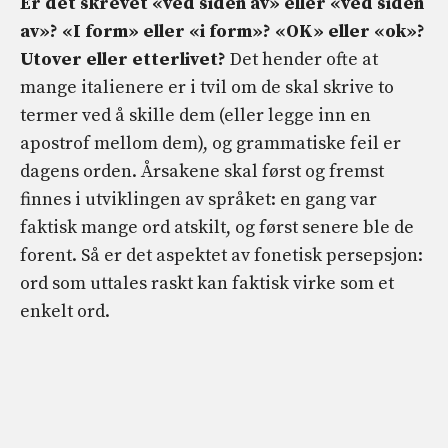
Er det skrevet «ved siden av» eller «ved siden
av»? «I form» eller «i form»? «OK» eller «ok»?
Utover eller etterlivet?
Det hender ofte at
mange italienere er i tvil om de skal skrive to
termer ved å skille dem (eller legge inn en
apostrof mellom dem), og grammatiske feil er
dagens orden. Årsakene skal først og fremst
finnes i utviklingen av språket: en gang var
faktisk mange ord atskilt, og først senere ble de
forent. Så er det aspektet av fonetisk persepsjon:
ord som uttales raskt kan faktisk virke som et
enkelt ord.