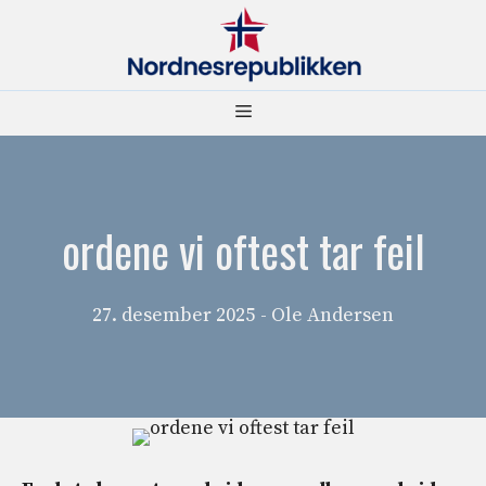
Hopp
til
innhold
Meny
ordene vi oftest tar feil
27. desember 2025
- Ole Andersen