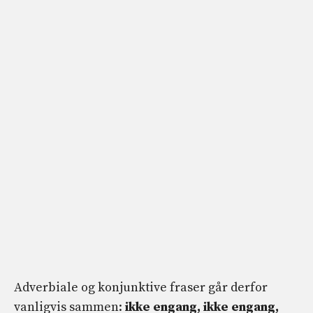
Adverbiale og konjunktive fraser går derfor
vanligvis sammen:
ikke engang, ikke engang,