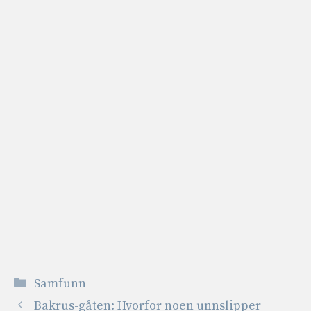
Kategorier
Samfunn
Bakrus-gåten: Hvorfor noen unnslipper