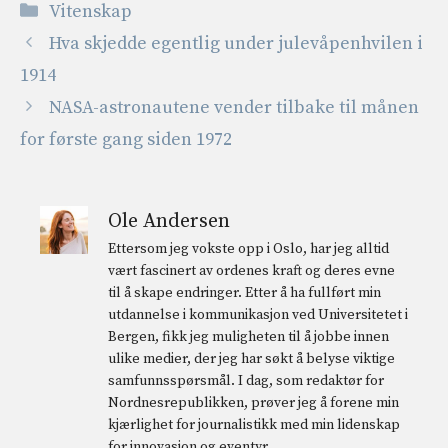
Kategorier
Vitenskap
Hva skjedde egentlig under julevåpenhvilen i
1914
NASA-astronautene vender tilbake til månen
for første gang siden 1972
Ole Andersen
Ettersom jeg vokste opp i Oslo, har jeg alltid
vært fascinert av ordenes kraft og deres evne
til å skape endringer. Etter å ha fullført min
utdannelse i kommunikasjon ved Universitetet i
Bergen, fikk jeg muligheten til å jobbe innen
ulike medier, der jeg har søkt å belyse viktige
samfunnsspørsmål. I dag, som redaktør for
Nordnesrepublikken, prøver jeg å forene min
kjærlighet for journalistikk med min lidenskap
for innovasjon og eventyr.