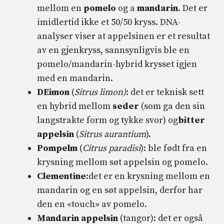
mellom en
pomelo
og a
mandarin
. Det er
imidlertid ikke et 50/50 kryss. DNA-
analyser viser at appelsinen er et resultat
av en gjenkryss, sannsynligvis ble en
pomelo/mandarin-hybrid krysset igjen
med en mandarin.
DE
imon
(
Sitrus limon)
: det er teknisk sett
en hybrid mellom
seder
(som ga den sin
langstrakte form og tykke svor) og
bitter
appelsin
(
Sitrus aurantium
).
P
ompelm
(
Citrus paradisi
): ble født fra en
krysning mellom søt appelsin og pomelo.
Clementine
:det er en krysning mellom en
mandarin og en søt appelsin, derfor har
den en «touch» av pomelo.
Mandarin appelsin
(tangor): det er også