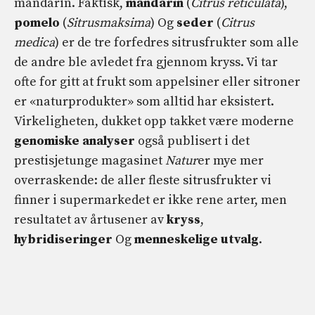
mandarin. Faktisk,
mandarin
(
Citrus reticulata
),
pomelo
(
Sitrusmaksima
) Og
seder
(
Citrus
medica
) er de tre forfedres sitrusfrukter som alle
de andre ble avledet fra gjennom kryss. Vi tar
ofte for gitt at frukt som appelsiner eller sitroner
er «naturprodukter» som alltid har eksistert.
Virkeligheten, dukket opp takket være moderne
genomiske analyser
også publisert i det
prestisjetunge magasinet
Natur
er mye mer
overraskende: de aller fleste sitrusfrukter vi
finner i supermarkedet er ikke rene arter, men
resultatet av årtusener av
kryss
,
hybridiseringer
Og
menneskelige utvalg
.