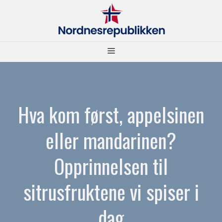
Hopp
til
innhold
Meny
Hva kom først, appelsinen
eller mandarinen?
Opprinnelsen til
sitrusfruktene vi spiser i
dag