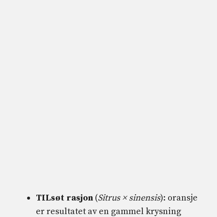
TIL
søt rasjon
(
Sitrus × sinensis
): oransje
er resultatet av en gammel krysning