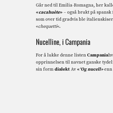
Går ned til Emilia-Romagna, her kall
«
cacahuète
»
– også brukt på spansk 
som over tid gradvis ble italienskiser
«
chequetti
«.
Nucelline, i Campania
For å lukke denne listen
Campania
hv
opprinnelsen til navnet ganske tydeli
sin form
dialekt
Av
«
‘Og
nucell»
enn 