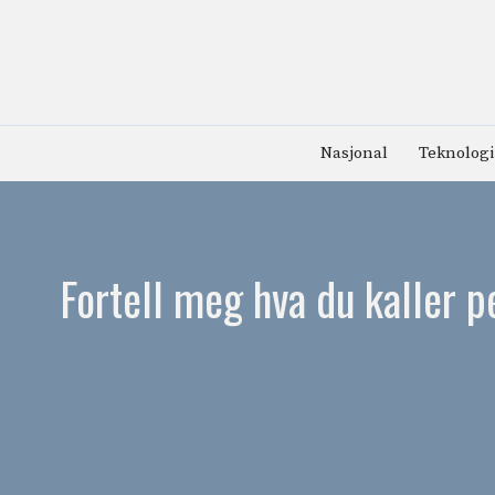
Hopp
til
innhold
Nasjonal
Teknologi
Fortell meg hva du kaller p