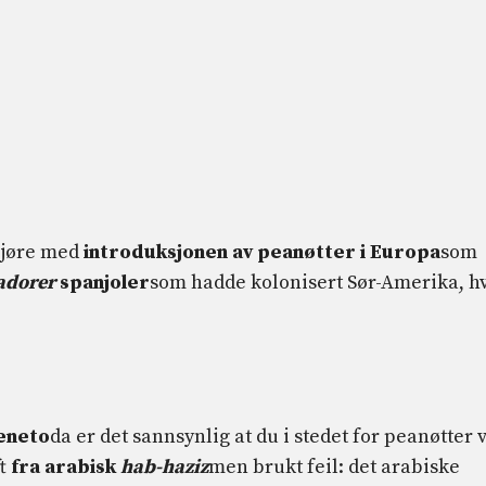
 gjøre med
introduksjonen av peanøtter i Europa
som
adorer
spanjoler
som hadde kolonisert Sør-Amerika, h
eneto
da er det sannsynlig at du i stedet for peanøtter v
t
fra arabisk
hab-haziz
men brukt feil: det arabiske