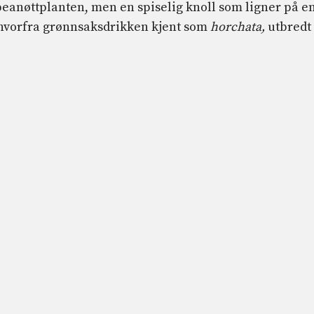
 peanøttplanten, men en spiselig knoll som ligner på e
hvorfra grønnsaksdrikken kjent som
horchata,
utbredt