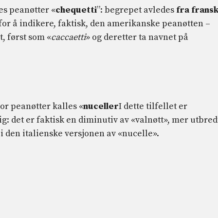
es peanøtter «
chequetti
”: begrepet avledes
fra frans
for å indikere, faktisk, den amerikanske peanøtten –
t, først som «
caccaetti
» og deretter ta navnet på
or peanøtter kalles «
nuceller
I dette tilfellet er
g: det er faktisk en diminutiv av «valnøtt», mer utbredt
i den italienske versjonen av «nucelle».