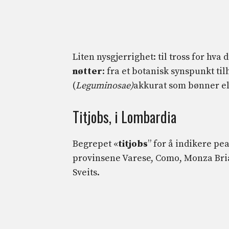
Liten nysgjerrighet: til tross for hva 
nøtter
: fra et botanisk synspunkt ti
(
Leguminosae)
akkurat som bønner ell
Titjobs, i Lombardia
Begrepet «
titjobs
” for å indikere pe
provinsene Varese, Como, Monza Bria
Sveits.