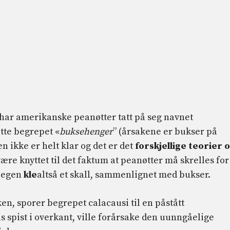
a, har amerikanske peanøtter tatt på seg navnet
ette begrepet «
buksehenger
” (årsakene er bukser på
n ikke er helt klar og det er det
forskjellige teorier 
være knyttet til det faktum at peanøtter må skrelles for
 egen
kle
altså et skall, sammenlignet med bukser.
en, sporer begrepet calacausi til en påstått
s spist i overkant, ville forårsake den uunngåelige