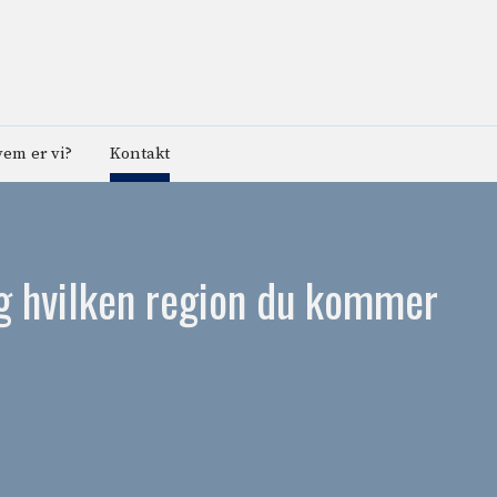
em er vi?
Kontakt
deg hvilken region du kommer