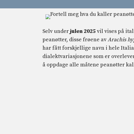
Selv under
julen 2025
vil vises på it
peanøtter, disse frøene av
Arachis h
har fått forskjellige navn i hele Italia
dialektvariasjonene som er overlever
å oppdage alle måtene peanøtter kall