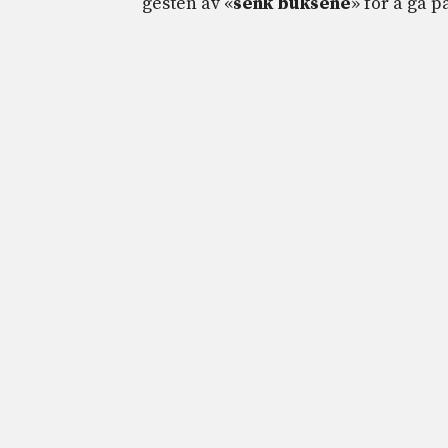
gesten av «
senk buksene
» for å gå p