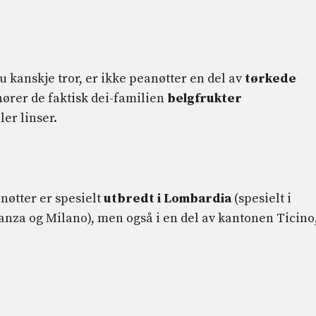
du kanskje tror, ​​er ikke peanøtter en del av
tørkede
lhører de faktisk dei-familien
belgfrukter
er linser.
anøtter er spesielt
utbredt i Lombardia
(spesielt i
nza og Milano), men også i en del av kantonen Ticino,