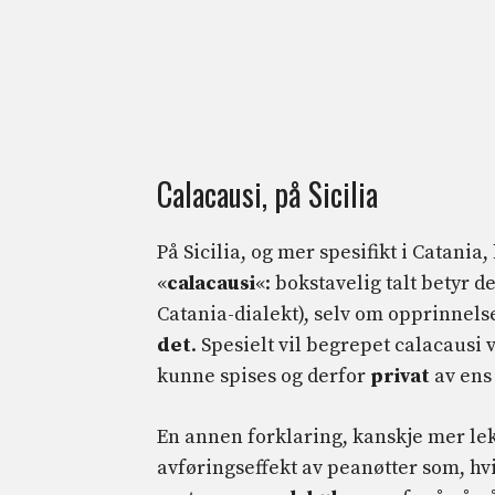
Calacausi, på Sicilia
På Sicilia, og mer spesifikt i Catani
«
calacausi
«: bokstavelig talt betyr d
Catania-dialekt), selv om opprinnelse
det
. Spesielt vil begrepet calacausi 
kunne spises og derfor
privat
av ens
En annen forklaring, kanskje mer lek
avføringseffekt av peanøtter som, hvi