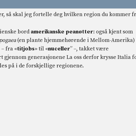
alienske bord
amerikanske peanøtter
: også kjent som
ypogaea
(en plante hjemmehørende i Mellom-Amerika)
 – fra «
titjobs
» til «
nuceller
” –, takket være
t gjennom generasjonene La oss derfor krysse Italia f
es på i de forskjellige regionene.