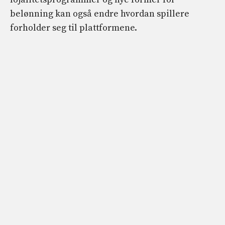
belønning kan også endre hvordan spillere
forholder seg til plattformene.