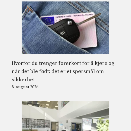
Hvorfor du trenger førerkort for å kjøre og
når det ble født: det er et spørsmål om
sikkerhet
8. august 2026