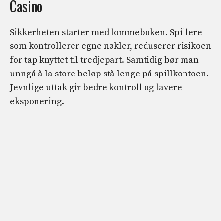
Casino
Sikkerheten starter med lommeboken. Spillere
som kontrollerer egne nøkler, reduserer risikoen
for tap knyttet til tredjepart. Samtidig bør man
unngå å la store beløp stå lenge på spillkontoen.
Jevnlige uttak gir bedre kontroll og lavere
eksponering.