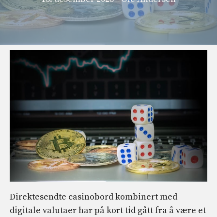
Direktesendte casinobord kombinert med
digitale valutaer har på kort tid gått fra å være et