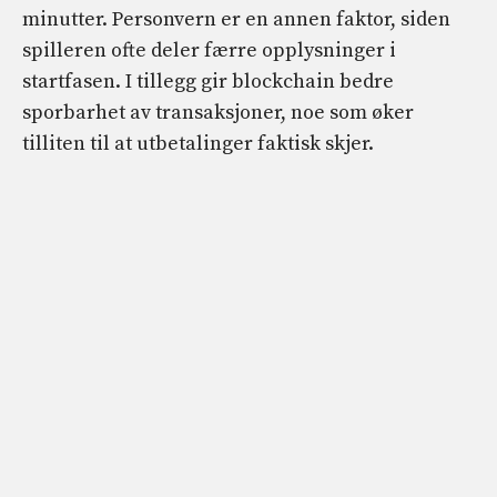
minutter. Personvern er en annen faktor, siden
spilleren ofte deler færre opplysninger i
startfasen. I tillegg gir blockchain bedre
sporbarhet av transaksjoner, noe som øker
tilliten til at utbetalinger faktisk skjer.