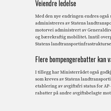
Veiendre ledelse
Med den nye endringen endres også s
administreres av Statens landtranspor
motorvei administrert av Generaldire
og bærekraftig mobilitet. Inntil over
Statens landtransportinfrastrukturse
Flere bompengerebatter kan væ
I tillegg har Ministerrådet også god
som kreves av Statens landtranspor
etablering av avgiftsfri status for AP
rabatter på andre avgiftsbelagte mot