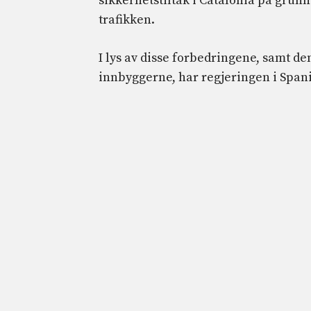
sikkerhetstiltak i Catalonia på grunn
trafikken.
I lys av disse forbedringene, samt de
innbyggerne, har regjeringen i Spani