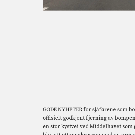
GODE NYHETER for sjåførene som bor 
offisielt godkjent fjerning av bompe
en stor kystvei ved Middelhavet som 
ble tatt etter suksessen med en prøve