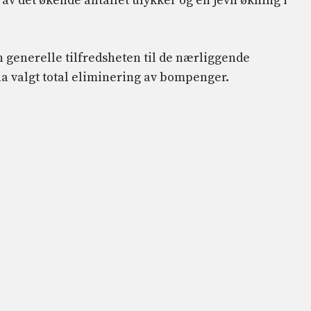
 av det økende antallet ulykker og en jevn økning i
n generelle tilfredsheten til de nærliggende
a valgt total eliminering av bompenger.