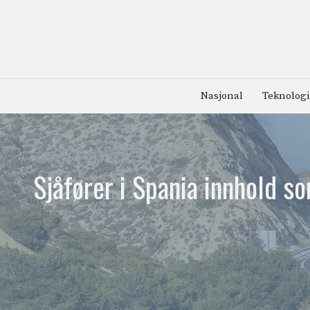
Hopp
til
innhold
Nasjonal
Teknologi
Sjåfører i Spania innhold s