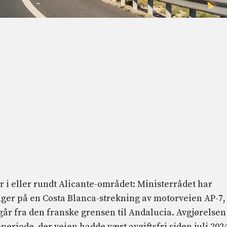
i eller rundt Alicante-området: Ministerrådet har
nger på en Costa Blanca-strekning av motorveien AP-7,
går fra den franske grensen til Andalucia. Avgjørelsen
periode, der veien hadde vært avgiftsfri siden juli 2024