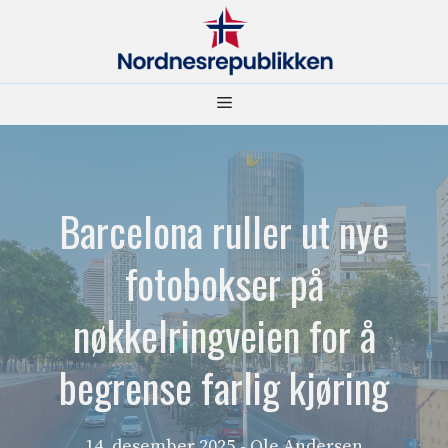
Hopp
til
innhold
Meny
Barcelona ruller ut nye
fotobokser på
nøkkelringveien for å
begrense farlig kjøring
14. desember 2025
- Ole Andersen