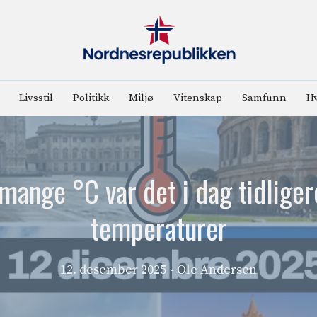
Livsstil
Politikk
Miljø
Vitenskap
Samfunn
Hv
mange °C var det i dag tidlige
temperaturer
12. desember 2025
- Ole Andersen