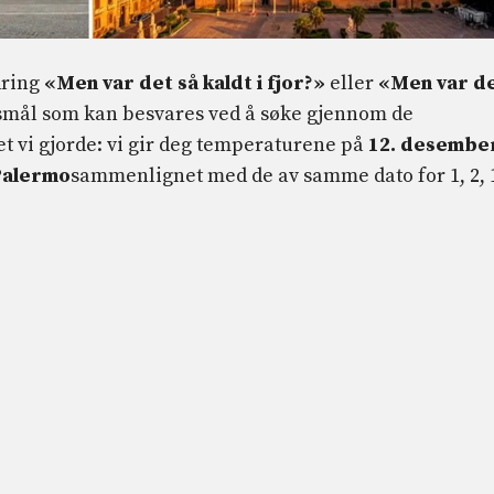
dring
«Men var det så kaldt i fjor?»
eller
«Men var d
rsmål som kan besvares ved å søke gjennom de
et vi gjorde: vi gir deg temperaturene på
12. desembe
alermo
sammenlignet med de av samme dato for 1, 2, 