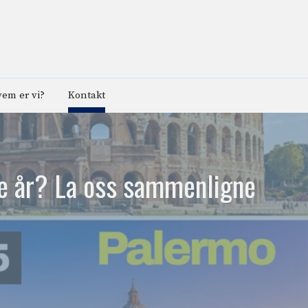
em er vi?
Kontakt
re år? La oss sammenligne