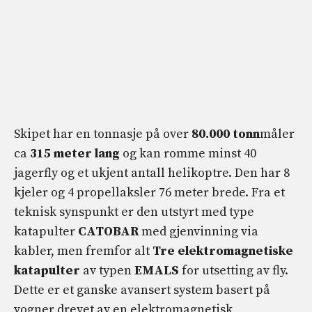
Skipet har en tonnasje på over
80.000 tonn
måler
ca
315 meter lang
og kan romme minst 40
jagerfly og et ukjent antall helikoptre. Den har 8
kjeler og 4 propellaksler 76 meter brede. Fra et
teknisk synspunkt er den utstyrt med type
katapulter
CATOBAR
med gjenvinning via
kabler, men fremfor alt
Tre
elektromagnetiske
katapulter
av typen
EMALS
for utsetting av fly.
Dette er et ganske avansert system basert på
vogner drevet av en elektromagnetisk