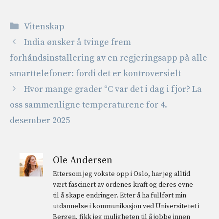
Kategorier
Vitenskap
India ønsker å tvinge frem
forhåndsinstallering av en regjeringsapp på alle
smarttelefoner: fordi det er kontroversielt
Hvor mange grader °C var det i dag i fjor? La
oss sammenligne temperaturene for 4.
desember 2025
Ole Andersen
Ettersom jeg vokste opp i Oslo, har jeg alltid
vært fascinert av ordenes kraft og deres evne
til å skape endringer. Etter å ha fullført min
utdannelse i kommunikasjon ved Universitetet i
Bergen, fikk jeg muligheten til å jobbe innen