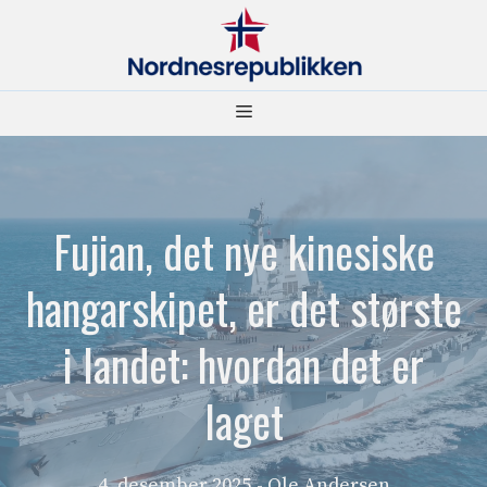
Hopp
til
innhold
Meny
Fujian, det nye kinesiske
hangarskipet, er det største
i landet: hvordan det er
laget
4. desember 2025
- Ole Andersen