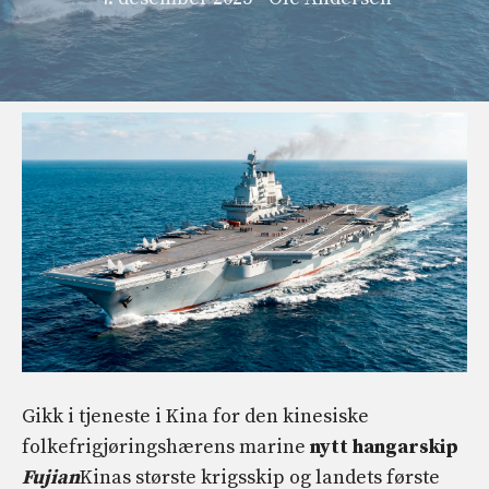
Gikk i tjeneste i Kina for den kinesiske
folkefrigjøringshærens marine
nytt hangarskip
Fujian
Kinas største krigsskip og landets første