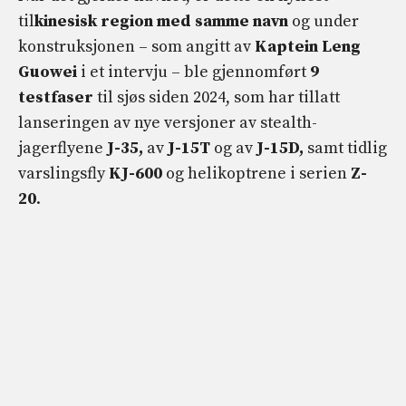
til
kinesisk region med samme navn
og under
konstruksjonen – som angitt av
Kaptein Leng
Guowei
i et intervju – ble gjennomført
9
testfaser
til sjøs siden 2024, som har tillatt
lanseringen av nye versjoner av stealth-
jagerflyene
J-35,
av
J-15T
og av
J-15D,
samt tidlig
varslingsfly
KJ-600
og helikoptrene i serien
Z-
20
.