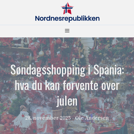
Hopp
til
innhold
Meny
Søndagsshopping i Spania:
hva du kan forvente over
julen
28. november 2025
- Ole Andersen