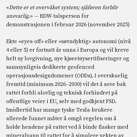
«
Dette er et overvåket system; sjåføren forblir
ansvarlig
.» — RDW-talsperson for
demonstrasjonen i februar 2026 (november 2025)
Ekte «eyes-off» eller «søvndyktig» autonomi (nivå
4 eller 5) er fortsatt år unna i Europa og vil kreve
helt ny lovgivning, nye kjøretøysertifiseringer og
sannsynligvis dedikerte geofenced
operasjonsdesigndomener (ODDs). I overskuelig
fremtid (minimum 2026–2030) vil det å sove bak
rattet forbli ulovlig og teknisk forhindret på
offentlige veier i EU, selv med godkjent FSD.
Imidlertid har mange tyske Tesla-brukere
allerede funnet måter å omgå regelen om å
holde hendene på rattet ved å binde flasker med
mineralvann til rattet for å simulere vekten av