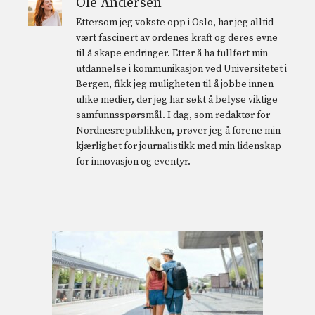
Ole Andersen
Ettersom jeg vokste opp i Oslo, har jeg alltid
vært fascinert av ordenes kraft og deres evne
til å skape endringer. Etter å ha fullført min
utdannelse i kommunikasjon ved Universitetet i
Bergen, fikk jeg muligheten til å jobbe innen
ulike medier, der jeg har søkt å belyse viktige
samfunnsspørsmål. I dag, som redaktør for
Nordnesrepublikken, prøver jeg å forene min
kjærlighet for journalistikk med min lidenskap
for innovasjon og eventyr.