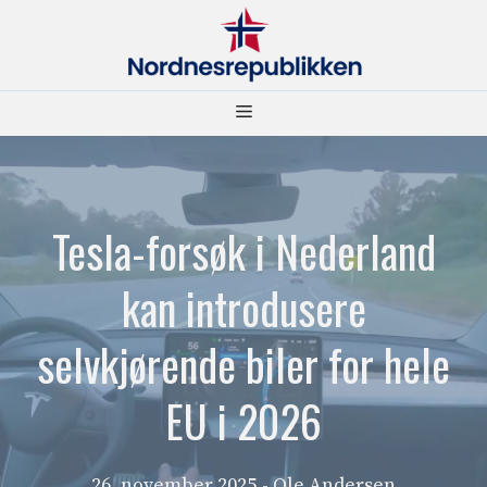
Hopp
til
innhold
Meny
Tesla-forsøk i Nederland
kan introdusere
selvkjørende biler for hele
EU i 2026
26. november 2025
- Ole Andersen