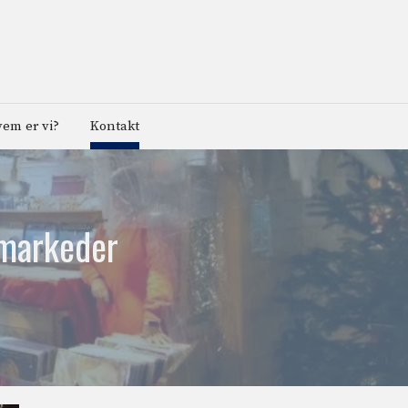
em er vi?
Kontakt
e markeder