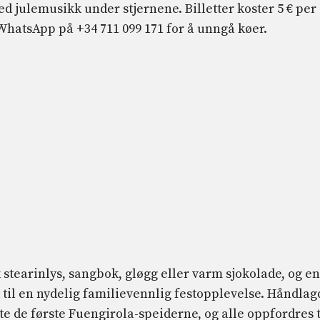
d julemusikk under stjernene. Billetter koster 5 € per
WhatsApp på +34 711 099 171 for å unngå køer.
k stearinlys, sangbok, gløgg eller varm sjokolade, og en
t til en nydelig familievennlig festopplevelse. Håndlag
øtte de første Fuengirola-speiderne, og alle oppfordres t