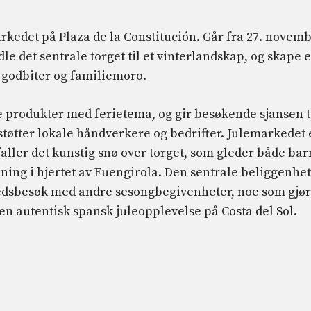
arkedet på Plaza de la Constitución. Går fra 27. novem
le det sentrale torget til et vinterlandskap, og skape e
e godbiter og familiemoro.
e produkter med ferietema, og gir besøkende sjansen t
støtter lokale håndverkere og bedrifter. Julemarkedet 
faller det kunstig snø over torget, som gleder både bar
ning i hjertet av Fuengirola. Den sentrale beliggenhe
kedsbesøk med andre sesongbegivenheter, noe som gjør
r en autentisk spansk juleopplevelse på Costa del Sol.