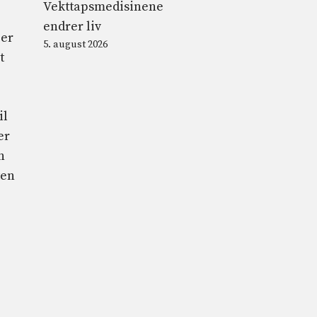
Vekttapsmedisinene
endrer liv
ber
5. august 2026
t
il
er
n
ten