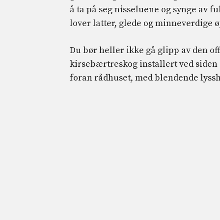
å ta på seg nisseluene og synge av fu
lover latter, glede og minneverdige ø
Du bør heller ikke gå glipp av den of
kirsebærtreskog installert ved siden
foran rådhuset, med blendende lyssho