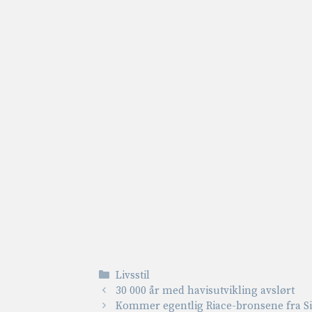
Kategorier
Livsstil
30 000 år med havisutvikling avslørt
Kommer egentlig Riace-bronsene fra Sic