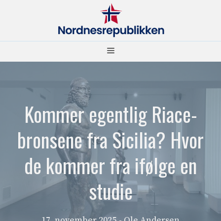
Hopp
til
innhold
Meny
Kommer egentlig Riace-
bronsene fra Sicilia? Hvor
de kommer fra ifølge en
studie
17. november 2025
- Ole Andersen