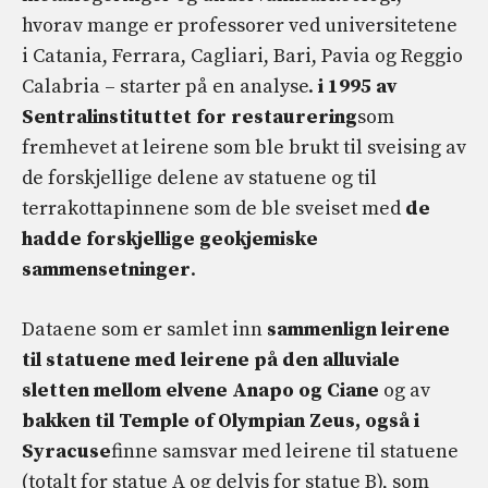
hvorav mange er professorer ved universitetene
i Catania, Ferrara, Cagliari, Bari, Pavia og Reggio
Calabria – starter på en analyse.
i 1995 av
Sentralinstituttet for restaurering
som
fremhevet at leirene som ble brukt til sveising av
de forskjellige delene av statuene og til
terrakottapinnene som de ble sveiset med
de
hadde forskjellige geokjemiske
sammensetninger
.
Dataene som er samlet inn
sammenlign leirene
til statuene med leirene på den alluviale
sletten mellom elvene Anapo og Ciane
og av
bakken til Temple of Olympian Zeus, også i
Syracuse
finne samsvar med leirene til statuene
(totalt for statue A og delvis for statue B), som