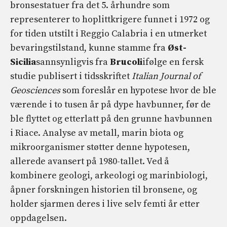
bronsestatuer fra det 5. århundre som
representerer to hoplittkrigere funnet i 1972 og
for tiden utstilt i Reggio Calabria i en utmerket
bevaringstilstand, kunne stamme fra
Øst-
Sicilia
sannsynligvis fra
Brucoli
ifølge en fersk
studie publisert i tidsskriftet
Italian Journal of
Geosciences
som foreslår en hypotese hvor de ble
værende i to tusen år på dype havbunner, før de
ble flyttet og etterlatt på den grunne havbunnen
i Riace. Analyse av metall, marin biota og
mikroorganismer støtter denne hypotesen,
allerede avansert på 1980-tallet. Ved å
kombinere geologi, arkeologi og marinbiologi,
åpner forskningen historien til bronsene, og
holder sjarmen deres i live selv femti år etter
oppdagelsen.