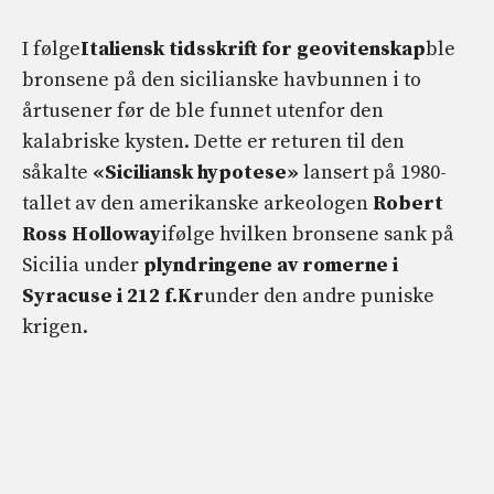
I følge
Italiensk tidsskrift for geovitenskap
ble
bronsene på den sicilianske havbunnen i to
årtusener før de ble funnet utenfor den
kalabriske kysten. Dette er returen til den
såkalte
«Siciliansk hypotese»
lansert på 1980-
tallet av den amerikanske arkeologen
Robert
Ross Holloway
ifølge hvilken bronsene sank på
Sicilia under
plyndringene av romerne i
Syracuse i 212 f.Kr
under den andre puniske
krigen.