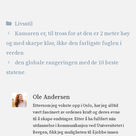
Kategorier
Livsstil
Kasuaren er, til tross for at den er 2 meter høy
og med skarpe klør, ikke den farligste fuglen i
verden
den globale rangeringen med de 10 beste
statene
Ole Andersen
Ettersom jeg vokste opp i Oslo, har jeg alltid
vært fascinert av ordenes kraft og deres evne
til å skape endringer. Etter å ha fullført min
utdannelse i kommunikasjon ved Universitetet i
Bergen, fikk jeg muligheten til å jobbe innen