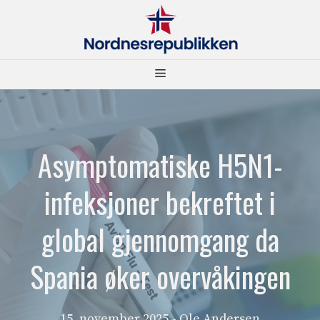
Hopp
til
innhold
Meny
Asymptomatiske H5N1-
infeksjoner bekreftet i
global gjennomgang da
Spania øker overvåkingen
15. november 2025
- Ole Andersen