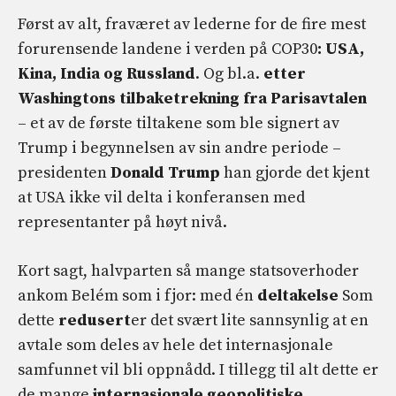
Først av alt, fraværet av lederne for de fire mest
forurensende landene i verden på COP30
: USA,
Kina, India og Russland
. Og bl.a.
etter
Washingtons tilbaketrekning fra Parisavtalen
– et av de første tiltakene som ble signert av
Trump i begynnelsen av sin andre periode –
presidenten
Donald Trump
han gjorde det kjent
at USA ikke vil delta i konferansen med
representanter på høyt nivå.
Kort sagt, halvparten så mange statsoverhoder
ankom Belém som i fjor: med én
deltakelse
Som
dette
redusert
er det svært lite sannsynlig at en
avtale som deles av hele det internasjonale
samfunnet vil bli oppnådd. I tillegg til alt dette er
de mange
internasjonale geopolitiske