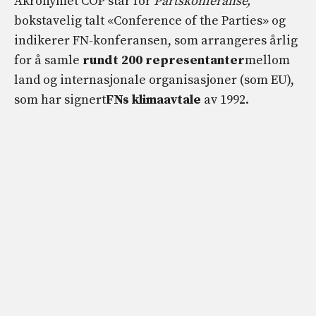
Akronymet COP står for
Partskonferanse,
bokstavelig talt «Conference of the Parties» og
indikerer FN-konferansen, som arrangeres årlig
for å samle
rundt 200 representanter
mellom
land og internasjonale organisasjoner (som EU),
som har signert
FNs klimaavtale
av 1992.