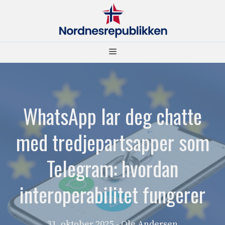
Hopp
til
innhold
Meny
WhatsApp lar deg chatte
med tredjepartsapper som
Telegram: hvordan
interoperabilitet fungerer
31. oktober 2025
- Ole Andersen