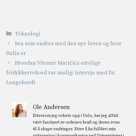
Kategorier
Teknologi
hva som endres med den nye loven og hvor
Italia er
Hvordan Vitomir Maričićs utrolige
fridykkerrekord var mulig: intervju med Dr.
Longobardi
Ole Andersen
Ettersom jeg vokste opp i Oslo, har jeg alltid
vært fascinert av ordenes kraft og deres evne
til å skape endringer. Etter å ha fullført min
utdannelse i kommunikasjon ved Universitetet i