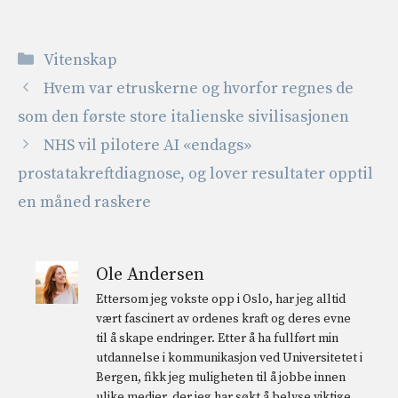
Kategorier
Vitenskap
Hvem var etruskerne og hvorfor regnes de
som den første store italienske sivilisasjonen
NHS vil pilotere AI «endags»
prostatakreftdiagnose, og lover resultater opptil
en måned raskere
Ole Andersen
Ettersom jeg vokste opp i Oslo, har jeg alltid
vært fascinert av ordenes kraft og deres evne
til å skape endringer. Etter å ha fullført min
utdannelse i kommunikasjon ved Universitetet i
Bergen, fikk jeg muligheten til å jobbe innen
ulike medier, der jeg har søkt å belyse viktige