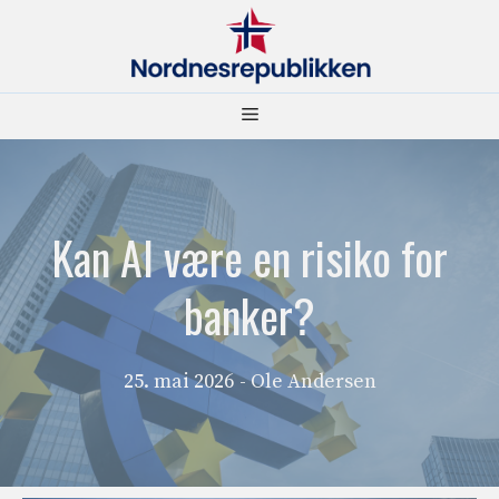
Hopp
til
innhold
Meny
Kan AI være en risiko for
banker?
25. mai 2026
- Ole Andersen