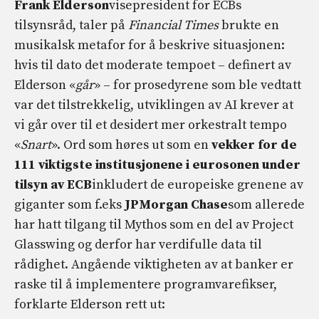
Frank Elderson
visepresident for ECBs
tilsynsråd, taler på
Financial Times
brukte en
musikalsk metafor for å beskrive situasjonen:
hvis til dato det moderate tempoet – definert av
Elderson «
går
» – for prosedyrene som ble vedtatt
var det tilstrekkelig, utviklingen av AI krever at
vi går over til et desidert mer orkestralt tempo
«
Snart
». Ord som høres ut som en
vekker for de
111 viktigste institusjonene i eurosonen under
tilsyn av ECB
inkludert de europeiske grenene av
giganter som f.eks
JPMorgan Chase
som allerede
har hatt tilgang til Mythos som en del av Project
Glasswing og derfor har verdifulle data til
rådighet. Angående viktigheten av at banker er
raske til å implementere programvarefikser,
forklarte Elderson rett ut: