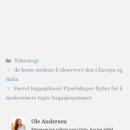
Kategorier
Teknologi
de beste stedene å observere den i Europa og
Italia
Farvel bagasjekaos? Flyselskaper flytter for å
modernisere tapte bagasjesystemer
Ole Andersen
Ettersom jeg vokste opp i Oslo, har jeg alltid