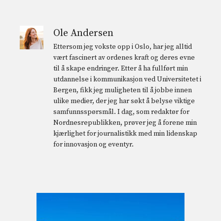
Ole Andersen
Ettersom jeg vokste opp i Oslo, har jeg alltid
vært fascinert av ordenes kraft og deres evne
til å skape endringer. Etter å ha fullført min
utdannelse i kommunikasjon ved Universitetet i
Bergen, fikk jeg muligheten til å jobbe innen
ulike medier, der jeg har søkt å belyse viktige
samfunnsspørsmål. I dag, som redaktør for
Nordnesrepublikken, prøver jeg å forene min
kjærlighet for journalistikk med min lidenskap
for innovasjon og eventyr.