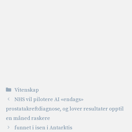
Kategorier
Vitenskap
NHS vil pilotere AI «endags»
prostatakreftdiagnose, og lover resultater opptil
en måned raskere
funnet i isen i Antarktis