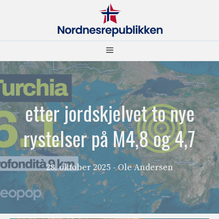
Hopp
til
innhold
Meny
etter jordskjelvet to nye
rystelser på M4,8 og 4,7
28. oktober 2025
- Ole Andersen