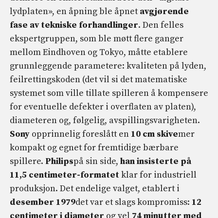
lydplaten», en åpning ble åpnet
avgjørende
fase av tekniske forhandlinger
. Den felles
ekspertgruppen, som ble møtt flere ganger
mellom Eindhoven og Tokyo, måtte etablere
grunnleggende parametere: kvaliteten på lyden,
feilrettingskoden (det vil si det matematiske
systemet som ville tillate spilleren å kompensere
for eventuelle defekter i overflaten av platen),
diameteren og, følgelig, avspillingsvarigheten.
Sony
opprinnelig foreslått en
10 cm skive
mer
kompakt og egnet for fremtidige bærbare
spillere.
Philips
på sin side,
han insisterte på
11,5 centimeter-formatet
klar for industriell
produksjon. Det endelige valget, etablert i
desember 1979
det var et slags kompromiss:
12
centimeter i diameter
og vel
74 minutter med