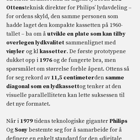
Ottens
teknisk direktør for Philips’ lydavdeling –
for ordens skyld, den samme personen som
hadde laget den kompakte kassetten på 1960-
tallet – ba om å
utvikle en plate som kan tilby
overlegen lydkvalitet
sammenlignet med
vinyler
og kl
kassetter
. De første prototypene
dukket opp i
1976
og de fungerte bra, men
spørsmålet om størrelse forble åpent. Ottens så
for seg rekord av
11,5 centimeter
den
samme
diagonal som en lydkassett
og tenker at den
visuelle parallelliteten kan lette suksessen til
det nye formatet.
Når i
1979
tidens teknologiske giganter
Philips
Og
Sony
bestemte seg for å samarbeide for å
definere en enkelt standard for den «digitale