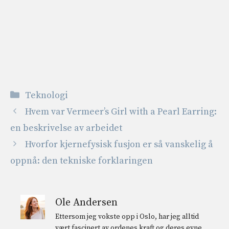
Kategorier
Teknologi
Hvem var Vermeer’s Girl with a Pearl Earring:
en beskrivelse av arbeidet
Hvorfor kjernefysisk fusjon er så vanskelig å
oppnå: den tekniske forklaringen
Ole Andersen
Ettersom jeg vokste opp i Oslo, har jeg alltid
vært fascinert av ordenes kraft og deres evne