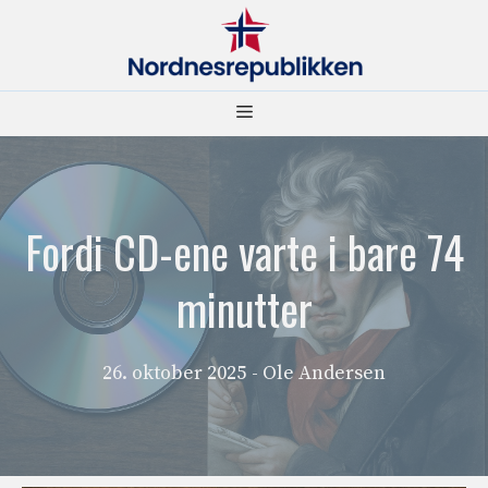
Hopp
til
innhold
Meny
Fordi CD-ene varte i bare 74
minutter
26. oktober 2025
- Ole Andersen