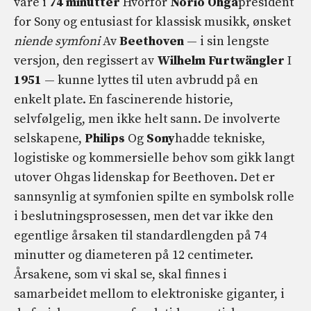
vare i
74 minutter
Hvorfor
Norio Ohga
president
for Sony og entusiast for klassisk musikk, ønsket
niende symfoni
Av
Beethoven
— i sin lengste
versjon, den regissert av
Wilhelm Furtwängler
I
1951
— kunne lyttes til uten avbrudd på en
enkelt plate. En fascinerende historie,
selvfølgelig, men ikke helt sann. De involverte
selskapene,
Philips
Og
Sony
hadde tekniske,
logistiske og kommersielle behov som gikk langt
utover Ohgas lidenskap for Beethoven. Det er
sannsynlig at symfonien spilte en symbolsk rolle
i beslutningsprosessen, men det var ikke den
egentlige årsaken til standardlengden på 74
minutter og diameteren på 12 centimeter.
Årsakene, som vi skal se, skal finnes i
samarbeidet mellom to elektroniske giganter, i