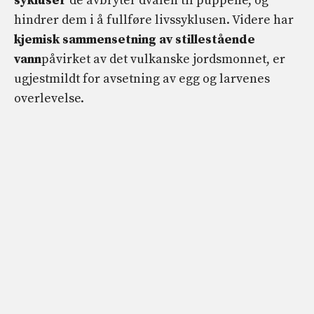
sykluser
de avbryter dvalen til puppene, og
hindrer dem i å fullføre livssyklusen. Videre har
kjemisk sammensetning av stillestående
vann
påvirket av det vulkanske jordsmonnet, er
ugjestmildt for avsetning av egg og larvenes
overlevelse.