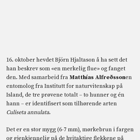
16. oktober hevdet Björn Hjaltason å ha sett det
han beskrev som «en merkelig flue» og fanget
den. Med samarbeid fra
Matthías Alfreðsson
en
entomolog fra Institutt for naturvitenskap på
Island, de tre prøvene totalt – to hunner og én
hann – er identifisert som tilhørende arten
Culiseta annulata
.
Det er en stor mygg (6-7 mm), mørkebrun i fargen
og gjenkjennelig på de hvitaktige flekkene på