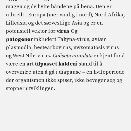
magen og de hvite båndene på bena. Den er
utbredt i Europa (mer vanlig i nord), Nord-Afrika,
Lilleasia og det sørvestlige Asia og er en
potensiell vektor for
virus
Og
patogener
inkludert Tahyna-virus, aviær
plasmodia, hestearbovirus, myxomatosis-virus
og West Nile-virus.
Culiseta annulata
er kjent for å
være en art
tilpasset kulden
i stand til å
overvintre uten å gå i diapause – en hvileperiode
der organismen ikke spiser, ikke beveger seg og
stopper utviklingen.