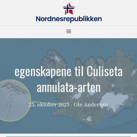
Hopp
til
innhold
Meny
egenskapene til Culiseta
annulata-arten
25. oktober 2025
- Ole Andersen