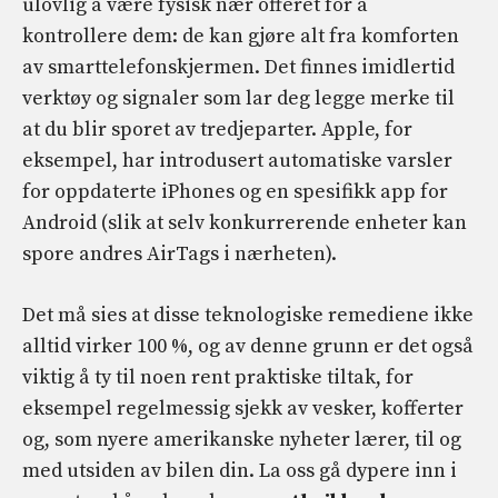
ulovlig å være fysisk nær offeret for å
kontrollere dem: de kan gjøre alt fra komforten
av smarttelefonskjermen. Det finnes imidlertid
verktøy og signaler som lar deg legge merke til
at du blir sporet av tredjeparter. Apple, for
eksempel, har introdusert automatiske varsler
for oppdaterte iPhones og en spesifikk app for
Android (slik at selv konkurrerende enheter kan
spore andres AirTags i nærheten).
Det må sies at disse teknologiske remediene ikke
alltid virker 100 %, og av denne grunn er det også
viktig å ty til noen rent praktiske tiltak, for
eksempel regelmessig sjekk av vesker, kofferter
og, som nyere amerikanske nyheter lærer, til og
med utsiden av bilen din. La oss gå dypere inn i