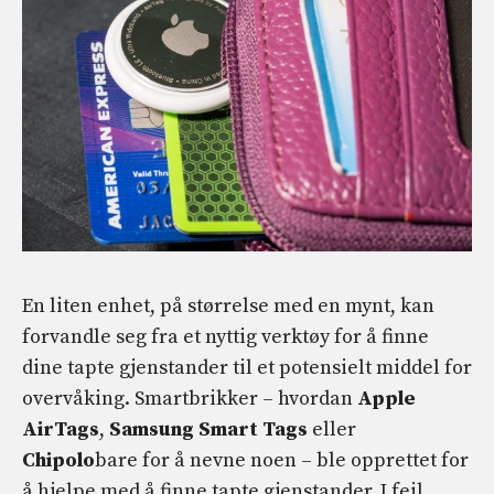
En liten enhet, på størrelse med en mynt, kan
forvandle seg fra et nyttig verktøy for å finne
dine tapte gjenstander til et potensielt middel for
overvåking. Smartbrikker – hvordan
Apple
AirTags
,
Samsung Smart Tags
eller
Chipolo
bare for å nevne noen – ble opprettet for
å hjelpe med å finne tapte gjenstander. I feil