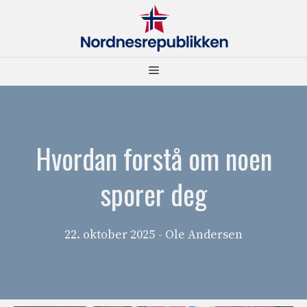
Hopp
til
innhold
Meny
Hvordan forstå om noen
sporer deg
22. oktober 2025
- Ole Andersen