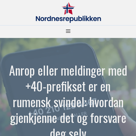
Hopp
til
innhold
Meny
Anrop eller meldinger med
+40-prefikset er en
rumensk svindel: hvordan
gjenkjenne det og forsvare
deg selv