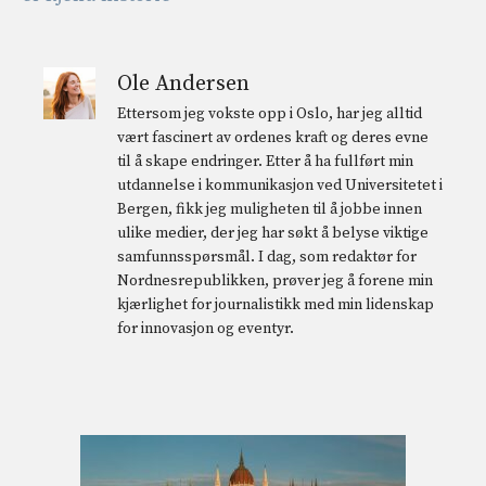
Ole Andersen
Ettersom jeg vokste opp i Oslo, har jeg alltid
vært fascinert av ordenes kraft og deres evne
til å skape endringer. Etter å ha fullført min
utdannelse i kommunikasjon ved Universitetet i
Bergen, fikk jeg muligheten til å jobbe innen
ulike medier, der jeg har søkt å belyse viktige
samfunnsspørsmål. I dag, som redaktør for
Nordnesrepublikken, prøver jeg å forene min
kjærlighet for journalistikk med min lidenskap
for innovasjon og eventyr.