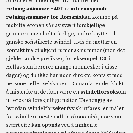
Anrop eller meldinger fra numre med
retningsnummer +40
The
internasjonale
retningsnummer for Romania
kan komme på
mobiltelefonen vår av svært forskjellige
grunner: noen helt ufarlige, andre knyttet til
ganske sofistikerte svindel. Hvis du mottar en
kontakt fra et ukjent rumensk nummer (men det
gjelder andre prefikser, for eksempel +30 i
Hellas som berører mange mennesker i disse
dager) og du ikke har noen direkte kontakt med
personer eller selskaper i Romania, er det klokt
å mistenke at det kan være en
svindelforsøk
som
utføres på forskjellige måter. Uavhengig av
hvordan svindelforsøket fysisk utføres, er målet
for svindlere nesten alltid økonomisk, noe som
svært ofte kan oppnås ved å innhente